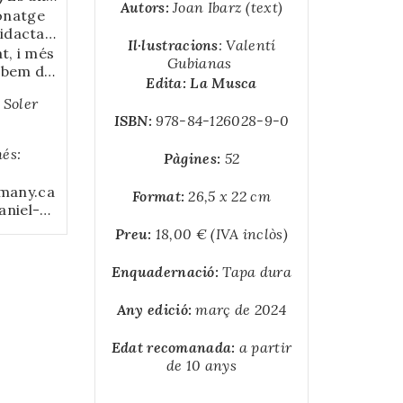
blanc i
Autors:
Joan Ibarz (text)
donar 
, per les
onatge
stica de
d’un 
es
didacta,
 Solé.
Il·lustracions
: Valentí
deixat
tural en
t, i més
Gubianas
ia de la
ts que
robem de
Edita: La Musca
t.
t molt
ra és la
Soler
 de dir
ntura,
ISBN:
978-84-126028-9-0
r que és
t en
ruit
adal,
és:
Pàgines:
52
a Escola
ant els
 la
bre al 3
many.ca
ts joves
Format:
26,5 x 22 cm
1946,
niel-
robar un
fires i
ls-1920-
upar les
Úrsula,
Preu:
18,00 € (IVA inclòs)
ds i
a una
el·les,
Enquadernació:
Tapa dura
e’l
el jove
Any edició:
març de 2024
umne de
 Seria la
Edat recomanada:
a partir
osició
de 10 anys
 de gener
rar una