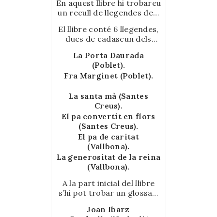
En aquest llibre hi trobareu
dividual
un recull de llegendes dels
ta el
monestirs cistercencs de
aixa de
El llibre conté 6 llegendes,
Poblet, Santes Creus i
ellesa i
dues de cadascun dels
Vallbona. Aquestes
asa de
monestirs:
llegendes ens apropen al
 Pública.
La Porta Daurada
nostre passat, ja que la
(Poblet).
majoria van sorgir a l’edat
Fra Marginet (Poblet).
mitjana. Hi apareixen
escenes de la societat de
La santa mà (Santes
l’època i de la vida
Creus).
monacal, així com la
El pa convertit en flors
relació que hi va haver
(Santes Creus).
entre aquests monestirs i
El pa de caritat
diferents reis i reines de la
(Vallbona).
Corona d’Aragó.
La generositat de la reina
(Vallbona).
A la part inicial del llibre
s’hi pot trobar un glossari
amb vocabulari que
Joan Ibarz
ajudarà el lector a