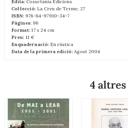
Edita:
Cossetània Edicions
Col·lecció:
La Creu de Terme, 27
ISBN:
978-84-97910-34-7
Pàgines:
96
Format:
17 x 24 cm
Preu:
11 €
Enquadernació:
En rústica
Data de la primera edició:
Agost 2004
4 altres