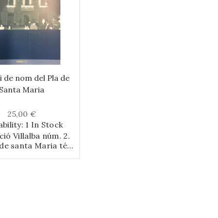
i de nom del Pla de
Santa Maria
25,00 €
ability:
1 In Stock
ció Villalba núm. 2.
 de santa Maria té
istòria concreta i
lt relacionada amb
 nom. A partir d’un
 determinat es va
descobrir o, millor
edescobrir el sseus
s, la qual cosa va