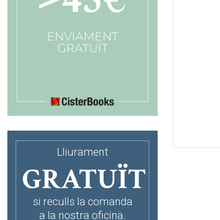
Lliurament
GRATUÏT
si reculls la comanda
a la nostra oficina.