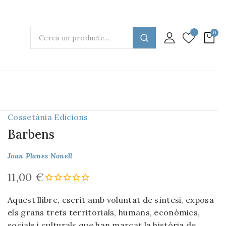
Cossetània Edicions
Barbens
Joan Planes Nonell
11,00 €
Aquest llibre, escrit amb voluntat de síntesi, exposa
els grans trets territorials, humans, econòmics,
socials i culturals que han marcat la història de