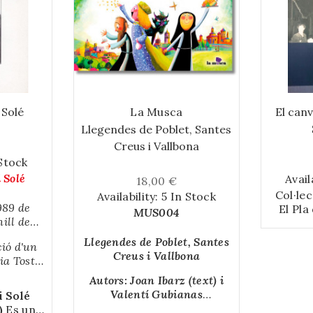
 Solé
La Musca
El canv
Llegendes de Poblet, Santes
Creus i Vallbona
 Stock
 Solé
Avail
18,00 €
Col·lec
Availability:
5 In Stock
989 de
El Pla
MUS004
ill de
una h
Daniel
està mo
Llegendes de Poblet, Santes
ció d'un
 mateix
el seu
Creus i Vallbona
a Tost i
pàs,
moment
banda de
va filla
voler 
Autors: Joan Ibarz (text) i
coberta,
Mercè.
dit, r
Valentí Gubianas
i Solé
uen sis
orígen
(il·lustracions)
)
Es un