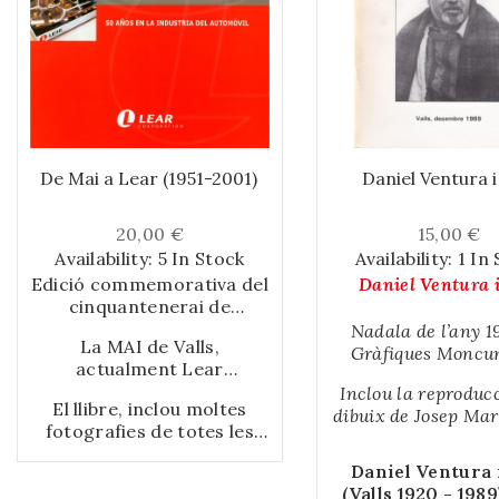
De Mai a Lear (1951-2001)
Daniel Ventura i
20,00 €
15,00 €
Availability:
5 In Stock
Availability:
1 In
Edició commemorativa del
Daniel Ventura i
cinquantenerai de
l’empresa MAI
Nadala de l’any 1
La MAI de Valls,
(Mecanismos Auxiliares
Gràfiques Moncun
actualment Lear
Industriales) de Valls, i de
Valls dedicada a 
Corporation, és una
Inclou la reproduc
les seves fusions amb UTA
Ventura i Solé, el
El llibre, inclou moltes
empresa dedicada a la
dibuix de Josep Mari
(United Technologies
any del seu tras
fotografies de totes les
fabricació de components
vuit fotografies, a 
Automotive) i
redactada per la se
èpoques de l’empresa.
per a la indústria de
la fotografia de la 
posteriorment amb Lear
Núria Ventura i 
Daniel Ventura 
l’automòbil.
en les que s’inclo
Corporation.
(Valls 1920 - 1989