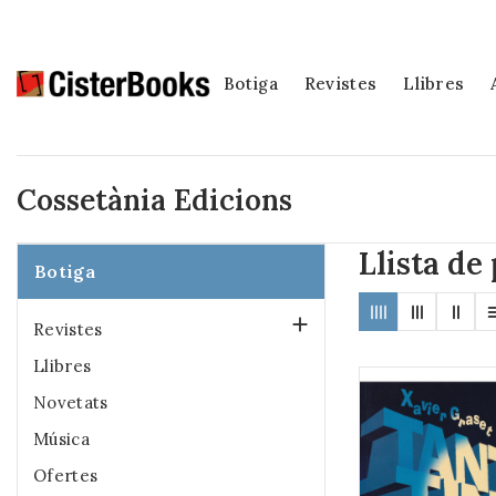
Botiga
Revistes
Llibres
Cossetània Edicions
Llista de
Botiga

Revistes
Llibres
Novetats
Música
Ofertes