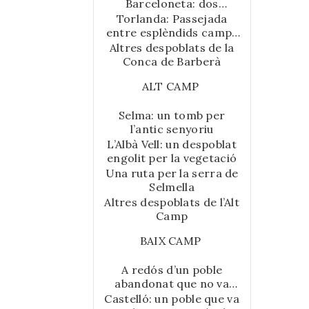
xcursió per les coves de
Barcelona.
Barceloneta: dos
rqueològica
Catalunya (2003), Per la
despoblats a prop de
Torlanda: Passejada
 i Batalla) i
comarca
Montblanc
entre esplèndids camps
tropològic
d’Anoia (2011), Excursions
de conreu
Altres despoblats de la
ano i Oller)
per la història de
Conca de Barberà
lis d’època
Catalunya (2011), Coves
eval de
Catalanes
ALT CAMP
durant els
Llegendàries (2014), Lleg
stauració de
endes de l’Anoia (2017)
Selma: un tomb per
est i el pati
i Itineraris per les
l’antic senyoriu
 el període
esglésies i eremitoris
L’Albà Vell: un despoblat
a 2016.
rupestres de
engolit per la vegetació
Catalunya (2014), obra
Una ruta per la serra de
guardonada amb el Premi
Selmella
Sant Bernat 2006.
Altres despoblats de l’Alt
Camp
BAIX CAMP
A redós d’un poble
abandonat que no va
tenir ni església ni escola
Castelló: un poble que va