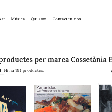
Art
Música
Qui som
Contacteu-nos
 productes per marca Cossetània 
Hi ha 191 productes.