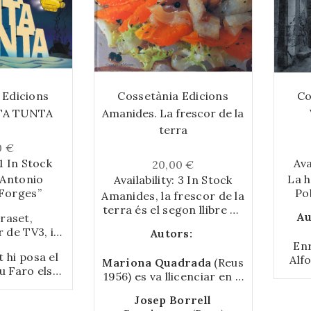
 Edicions
Cossetània Edicions
Co
TA TUNTA
Amanides. La frescor de la
terra
0 €
1 In Stock
Ava
20,00 €
 Antonio
La h
Availability:
3 In Stock
Forges”
Pob
Amanides, la frescor de la
seve
terra és el segon llibre de
Au
raset,
de 
la sèrie Amb Gust de
 de TV3, i
Autors:
llib
Mediterrani. Tradició i
 humorista
Enr
mem
sofi sticació s’uneixen per
 hi posa el
 en aquest
Alfo
Mariona Quadrada
(Reus
tra
oferir-vos des
u Faro els
s als darrers
Jor
1956) es va llicenciar en fi
anti
d’amanides bàsiques
tre ambdós
ts del món
Jos
lologia catalana l’any 1979
—pre
(d’enciam, tomaca, ceba i
un equilibri
Josep Borrell
003)
Te
per la UB. El 1984 va
seg
olives) fi ns a tot tipus de