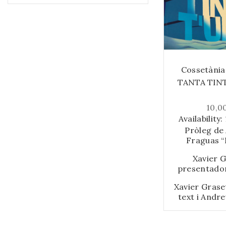
Cossetània
TANTA TIN
10,0
Availability:
Pròleg de
Fraguas “
Xavier G
presentador
Andreu Faro,
Xavier Graset
gràfic, fan
text i Andre
llibre un repà
dibuixos. En
esdevenimen
analitzen amb 
(de 2