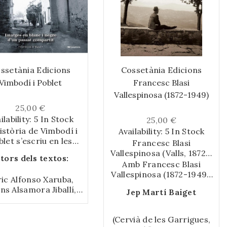
ssetània Edicions
Cossetània Edicions
Vimbodí i Poblet
Francesc Blasi
Vallespinosa (1872-1949)
25,00 €
ilability:
5 In Stock
25,00 €
istòria de Vimbodí i
Availability:
5 In Stock
let s’escriu en les
Francesc Blasi
s imatges i en la veu
Vallespinosa (Valls, 1872 –
tors dels textos:
la seva gent. Aquest
Barcelona, 1949) va ser el
Amb Francesc Blasi
re és un viatge per la
que avui en diríem un
Vallespinosa (1872-1949).
ic Alfonso Xaruba,
òria col·lectiva a
personatge polièdric, que
Un model de
ns Alsamora Jiballí,
vés de fotografies
Jep Martí Baiget
va destacar com a
fotoexcursionista, es vol
di Dolcet Llaveria,
gues en blanc i negre
excursionista, fotògraf,
reivindicar la vàlua d’una
ep Dolcet Llaveria,
ses des de finals del
industrial, viatger,
personalitat
(Cervià de les Garrigues,
resa Duch Dolcet,
le XIX fins als anys
publicista, mecenes,
imprescindible de la