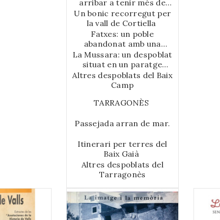
ni cementiri
arribar a tenir més de
100 habitants
Un bonic recorregut per
la vall de Cortiella
Fatxes: un poble
abandonat amb una
sòrdida història
La Mussara: un despoblat
situat en un paratge
esplèndid
Altres despoblats del Baix
Camp
TARRAGONÈS
Passejada arran de mar.
Itinerari per terres del
Baix Gaià
Altres despoblats del
Tarragonès