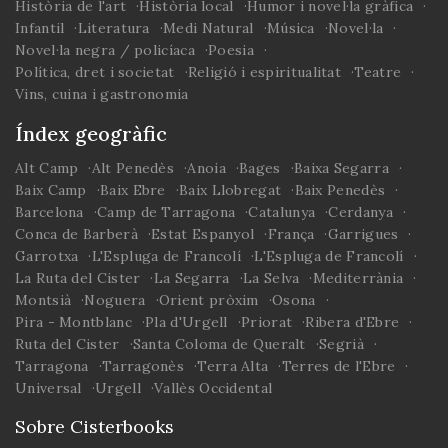
Història de l'art
Història local
Humor i novel·la gràfica
Infantil
Literatura
Medi Natural
Música
Novel·la
Novel·la negra / policíaca
Poesia
Política, dret i societat
Religió i espiritualitat
Teatre
Vins, cuina i gastronomia
Índex geogràfic
Alt Camp
Alt Penedès
Anoia
Bages
Baixa Segarra
Baix Camp
Baix Ebre
Baix Llobregat
Baix Penedès
Barcelona
Camp de Tarragona
Catalunya
Cerdanya
Conca de Barberà
Estat Espanyol
França
Garrigues
Garrotxa
L'Espluga de Francolí
L'Espluga de Francolí
La Ruta del Cister
La Segarra
La Selva
Mediterrània
Montsià
Noguera
Orient pròxim
Osona
Pira - Montblanc
Pla d'Urgell
Priorat
Ribera d'Ebre
Ruta del Cister
Santa Coloma de Queralt
Segrià
Tarragona
Tarragonès
Terra Alta
Terres de l'Ebre
Universal
Urgell
Vallès Occidental
Sobre Cisterbooks