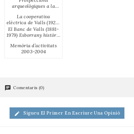
amparito, la Jove
ibèric de Fontscaldes -
Ignacio Fiz
arqueològiques a la
segueix mimant.
Domènec Solé Folch
vil·la romana de la
La cooperativa
cantera o bòbila d'en
elèctrica de Valls (1924-
Piteu - Goretti Vila i
1948).Un cas atípic en
El Banc de Valls (1881-
Fàbregas
el procès d'electrifiació
1979) Esborrany històric
de Catalunya - Jaume
amb records i
Memòria d’activitats
Teixidó Montalà
comentaris personals -
2003-2004
Pilar Musolas Rodon
Comentaris (0)
Sigueu El Primer En Escriure Una Opinió