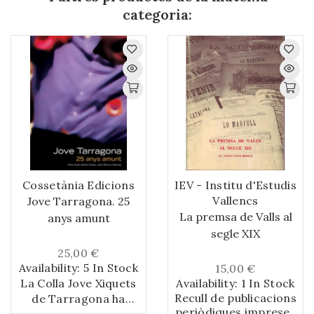
categoria:
Cossetània Edicions
IEV - Institu d'Estudis
Vallencs
Jove Tarragona. 25
La premsa de Valls al
anys amunt
segle XIX
25,00 €
Availability:
5 In Stock
15,00 €
La Colla Jove Xiquets
Availability:
1 In Stock
Recull de publicacions
de Tarragona ha
periòdiques impreses
esdevingut una entitat