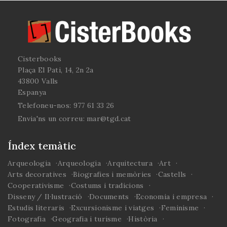
Cisterbooks
Plaça El Pati, 14, 2n 2a
43800 Valls
Espanya
Telefoneu-nos:
977 61 33 26
Envia'ns un correu:
mar@tgd.cat
Índex temàtic
Arqueologia
Arqueologia
Arquitectura
Art
Arts decoratives
Biografies i memòries
Castells
Cooperativisme
Costums i tradicions
Disseny / Il·lustració
Documents
Economia i empresa
Estudis literaris
Excursionisme i viatges
Feminisme
Fotografia
Geografia i turisme
Història