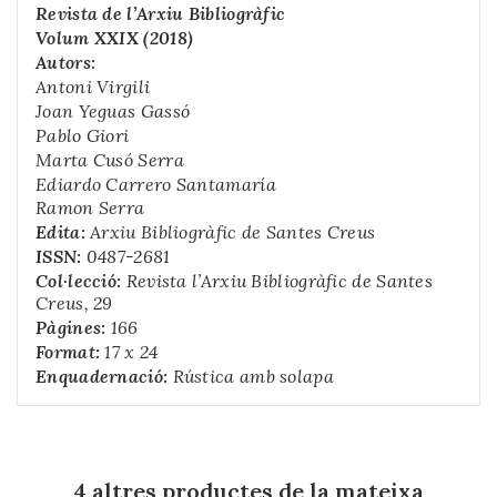
Revista de l’Arxiu Bibliogràfic
Volum XXIX (2018)
Autors:
Antoni Virgili
Joan Yeguas Gassó
Pablo Giori
Marta Cusó Serra
Ediardo Carrero Santamaría
Ramon Serra
Edita:
Arxiu Bibliogràfic de Santes Creus
ISSN:
0487-2681
Col·lecció:
Revista
l’Arxiu Bibliogràfic de Santes
Creus, 29
Pàgines:
166
Format:
17 x 24
Enquadernació:
Rústica amb solapa
4 altres productes de la mateixa