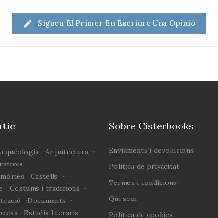
(2009).
total,
lectu
Sigueu El Primer En Escriure Una Opinió
vegades
les
dona
l'altra
fa a par
i compa
els bal
muixe
tic
Sobre Cisterbooks
Valenci
religios
Enviaments i devolucions
Arqueologia
Arquitectura
tot am
ratives
Política de privacitat
emòries
Castells
Termes i condicions
e
Costums i tradicions
Qui som
stració
Documents
presa
Estudis literaris
Política de cookies