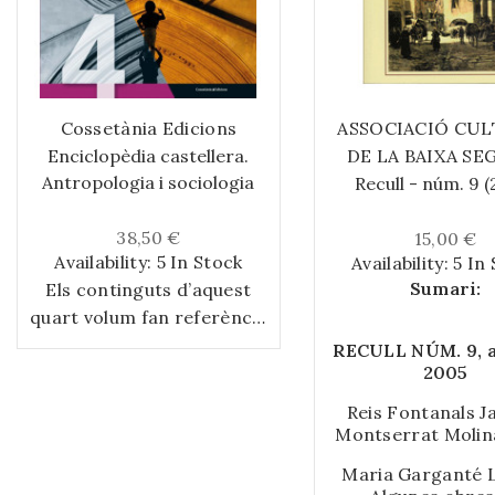
Cossetània Edicions
ASSOCIACIÓ CU
Enciclopèdia castellera.
DE LA BAIXA SE
Antropologia i sociologia
Recull - núm. 9 (
38,50 €
15,00 €
Availability:
5 In Stock
Availability:
5 In
Sumari:
Els continguts d’aquest
quart volum fan referència
a aspectes sociològics i
RECULL NÚM. 9, a
antropològics dels
2005
castells. En la primera part
Reis Fontanals J
hi ha una exposició de
Montserrat Molin
l’activitat castellera
Catàleg del fons
Maria Garganté L
Queralt de la Bibli
habitual: l’activitat i el