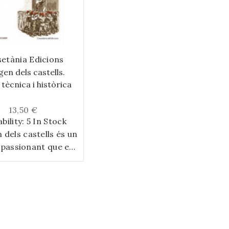
etània Edicions
gen dels castells.
 tècnica i històrica
13,50 €
ability:
5 In Stock
 dels castells és un
passionant que es
ja gairebé tothom
castells o que n'ha
alguna vegada. El
a més de cent anys
a, i ha donat lloc a
es teories, algunes