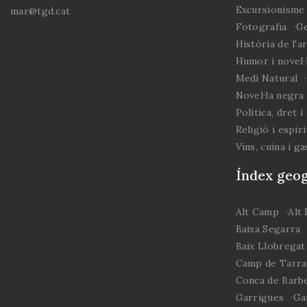
Excursionisme 
mar@tgd.cat
Fotografia
Ge
Història de l'a
Humor i novel·l
Medi Natural
Novel·la negra 
Política, dret i
Religió i espiri
Vins, cuina i g
Índex geog
Alt Camp
Alt
Baixa Segarra
Baix Llobregat
Camp de Tarr
Conca de Barb
Garrigues
Ga