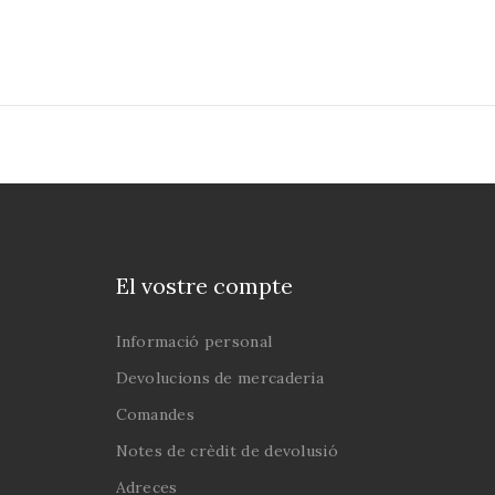
 de les quals fa una
ra crítica, que de
 no coincideix amb
 interpretacions
des fins ara. De
, l'anàlisi tècnica es
tir de la descripció
ració dels castells,
ls de valencians, les
rangues del País
El vostre compte
à, les moixigangues
es catalanes i fins i
Informació personal
b els acròbates del
Magreb.
Devolucions de mercaderia
Comandes
Notes de crèdit de devolusió
Adreces