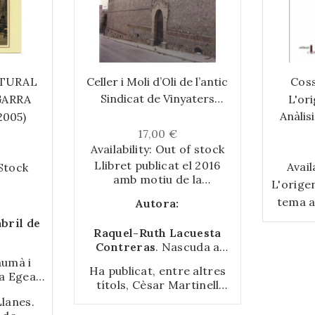
LTURAL
Celler i Moli d’Oli de l’antic
Coss
Sindicat de Vinyaters
GARRA
L'ori
d’Igualada
Anàlisi
2005)
17,00 €
Availability:
Out of stock
Llibret publicat el 2016
Avail
 Stock
amb motiu de la
L'origen
restauració del celler i
tema a
Autora:
molí d’oli de l’antic
plante
Sindicat de Vinyaters
bril de
Raquel-Ruth Lacuesta
d’Igualada
, edifici
que fa 
Contreras
. Nascuda a
projectat per l’arquitecte
vist 
Hellín (Albacete) el 1949, és
aumà i
Cèsar Martinell
(Valls,
Ha publicat, entre altres
debat f
doctora en Història de
a Egea.
1888 - Barcelona, 1973),
títols, Cèsar Martinell
l’Art i pedagoga
que dur
 dels
construït entre els anys
(1998); Restauració
lanes.
(Universitat de Barcelona)
oteca de
1921 i 1922. Inclou
divers
monumental a Catalunya