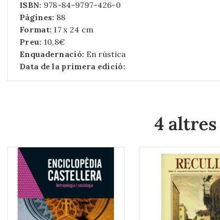
ISBN:
978-84-9797-426-0
Pàgines:
88
Format:
17 x 24 cm
Preu:
10,8€
Enquadernació:
En rústica
Data de la primera edició:
4 altres