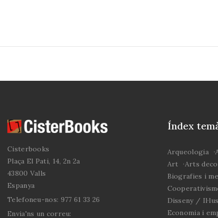
colles actuals, les
desaparegudes i la
trajectòria històrica de les
agrupacions vallenques.
Índex temà
Cisterbooks
Arqueologia
Plaça El Pati, 14, 2n 2a
Art
Arts deco
43800 Valls
Biografies i m
Espanya
Cooperativism
Telefoneu-nos:
977 61 33 26
Disseny / Il·lu
Economia i em
Envia'ns un correu: