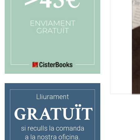
Lliurament
GRATUÏT
si reculls la comanda
a la nostra oficina.