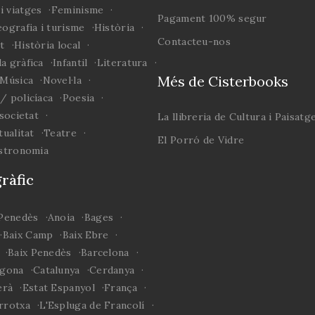
i viatges
Feminisme
Pagament 100% segur
ografia i turisme
Història
Contacteu-nos
rt
Història local
a gràfica
Infantil
Literatura
Més de Cisterbooks
Música
Novel·la
/ policíaca
Poesia
 societat
La llibreria de Cultura i Paisatg
tualitat
Teatre
El Porró de Vidre
astronomia
ràfic
 Penedès
Anoia
Bages
Baix Camp
Baix Ebre
Baix Penedès
Barcelona
agona
Catalunya
Cerdanya
erà
Estat Espanyol
França
rrotxa
L'Espluga de Francolí