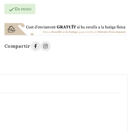

En estoc
Compartir