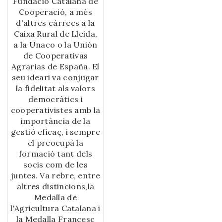
Fundació Catalana de
etapa, amb diferència i
Cooperació, a més
en tots els sentits, de
d'altres càrrecs a la
la història castellera.
Caixa Rural de Lleida,
Aquesta segona part
a la Unaco o la Unión
inclou un
de Cooperativas
completíssim i
Agrarias de España. El
interessant
seu ideari va conjugar
tractament de moltes
la fidelitat als valors
dades estadístiques
democràtics i
que recolzen d’una
cooperativistes amb la
manera empírica les
importància de la
conclusions de l’autor.
gestió eficaç, i sempre
el preocupà la
formació tant dels
socis com de les
juntes. Va rebre, entre
altres distincions,la
Medalla de
l'Agricultura Catalana i
la Medalla Francesc