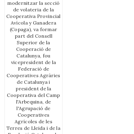
modernitzar la secció
XX casteller. L’autor
de volateria de la
comença fent una
Cooperativa Provincial
introducció dels
Avícola y Ganadera
principals períodes de
(Copaga), va formar
la història castellera
part del Consell
del segle XX,
Superior de la
combinant les dades
Cooperació de
històriques amb la
Catalunya, fou
interpretació. La
vicepresident de la
segona part de l’obra
Federació de
destaca la
Cooperatives Agràries
importància del
de Catalunya i
període que s’enceta a
president de la
partir de l’any 1993
Cooperativa del Camp
(“Els anys
l'Arbequina, de
incomparables”,
l'Agrupació de
segons la
Cooperatives
denominació de
Agrícoles de les
l’autor), que
Terres de Lleida i de la
representa la millor