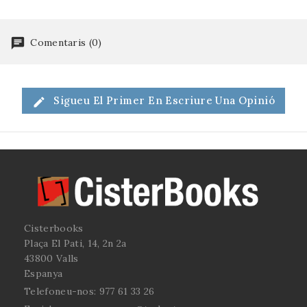
Joan Ventura i Solé,
l’Alt Camp. Va guanyar
l'any 1986.
el premi
d'investigació, 1993.
Comentaris (0)
Sigueu El Primer En Escriure Una Opinió
Cisterbooks
Plaça El Pati, 14, 2n 2a
43800 Valls
Espanya
Telefoneu-nos:
977 61 33 26