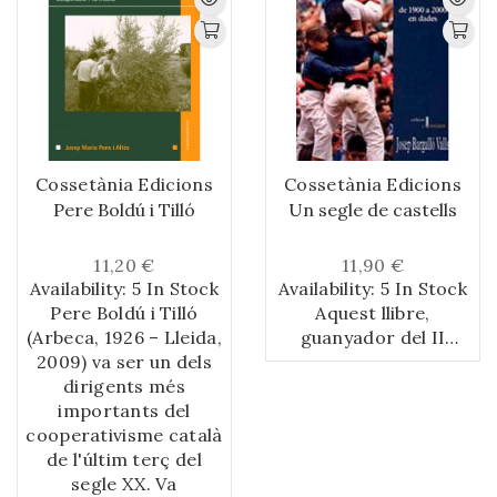
Cossetània Edicions
Cossetània Edicions
Pere Boldú i Tilló
Un segle de castells
11,20 €
11,90 €
Availability:
5 In Stock
Availability:
5 In Stock
Pere Boldú i Tilló
Aquest llibre,
(Arbeca, 1926 – Lleida,
guanyador del II
2009) va ser un dels
Premi d’Assaig
dirigents més
Casteller convocat el
importants del
2000 per l’Associació
cooperativisme català
d’Amics Colla Jove
de l'últim terç del
Xiquets de Tarragona,
segle XX. Va
fa una anàlisi del segle