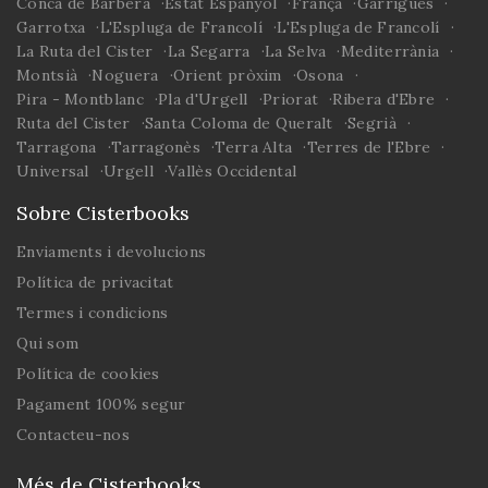
Conca de Barberà
Estat Espanyol
França
Garrigues
Garrotxa
L'Espluga de Francolí
L'Espluga de Francolí
La Ruta del Cister
La Segarra
La Selva
Mediterrània
Montsià
Noguera
Orient pròxim
Osona
Pira - Montblanc
Pla d'Urgell
Priorat
Ribera d'Ebre
Ruta del Cister
Santa Coloma de Queralt
Segrià
Tarragona
Tarragonès
Terra Alta
Terres de l'Ebre
Universal
Urgell
Vallès Occidental
Sobre Cisterbooks
Enviaments i devolucions
Política de privacitat
Termes i condicions
Qui som
Política de cookies
Pagament 100% segur
Contacteu-nos
Més de Cisterbooks