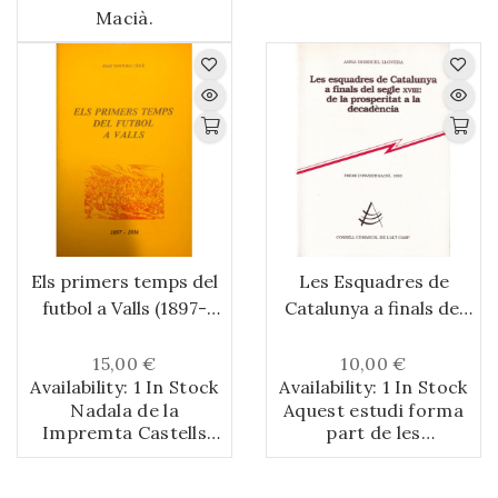
Macià.
Els primers temps del
Les Esquadres de
futbol a Valls (1897-
Catalunya a finals del
1936)
segle XVIII: de la
prosperitat a la
15,00 €
10,00 €
Availability:
1 In Stock
Availability:
1 In Stock
decadència
Nadala de la
Aquest estudi forma
Impremta Castells
part de les
redactada per
publicacions del
l'historiador vallenc
Consell Comarcal de