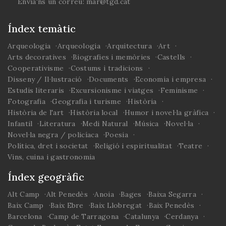
Envia'ns un correu:
mar@tgd.cat
Índex temàtic
Arqueologia
Arqueologia
Arquitectura
Art
Arts decoratives
Biografies i memòries
Castells
Cooperativisme
Costums i tradicions
Disseny / Il·lustració
Documents
Economia i empresa
Estudis literaris
Excursionisme i viatges
Feminisme
Fotografia
Geografia i turisme
Història
Història de l'art
Història local
Humor i novel·la gràfica
Infantil
Literatura
Medi Natural
Música
Novel·la
Novel·la negra / policíaca
Poesia
Política, dret i societat
Religió i espiritualitat
Teatre
Vins, cuina i gastronomia
Índex geogràfic
Alt Camp
Alt Penedès
Anoia
Bages
Baixa Segarra
Baix Camp
Baix Ebre
Baix Llobregat
Baix Penedès
Barcelona
Camp de Tarragona
Catalunya
Cerdanya