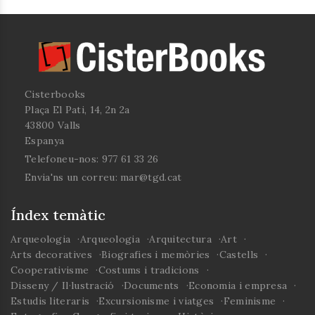
Paradell excel·leixen
per un humor i una
ironia inhabituals,
especialment si es té
en compte que allò
que explica és el
desenvolupament
Cisterbooks
d'una guerra.
Plaça El Pati, 14, 2n 2a
43800 Valls
Espanya
Telefoneu-nos:
977 61 33 26
Envia'ns un correu:
mar@tgd.cat
Índex temàtic
Arqueologia
Arqueologia
Arquitectura
Art
Arts decoratives
Biografies i memòries
Castells
Cooperativisme
Costums i tradicions
Disseny / Il·lustració
Documents
Economia i empresa
Estudis literaris
Excursionisme i viatges
Feminisme