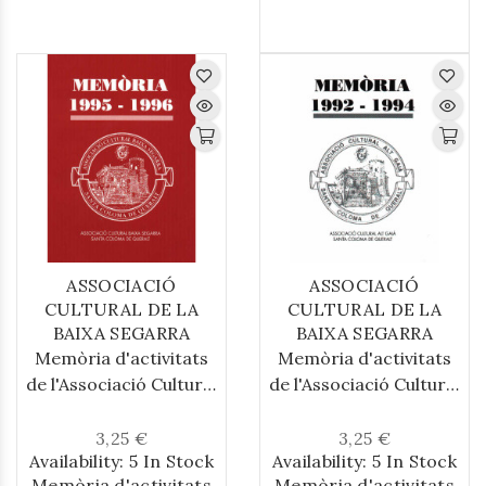
Brufaganya
de
Mn
.
Joan Segura i Valls
editat el 1887 per
Tipografia Catòlica de
Barcelona.
ASSOCIACIÓ
ASSOCIACIÓ
CULTURAL DE LA
CULTURAL DE LA
BAIXA SEGARRA
BAIXA SEGARRA
Memòria d'activitats
Memòria d'activitats
de l'Associació Cultural
de l'Associació Cultural
Baixa Segarra en el
Baixa Segarra en el
període comprés entre
període comprés entre
3,25 €
3,25 €
Availability:
5 In Stock
Availability:
5 In Stock
1995/1996
1992/1994
Memòria d'activitats
Memòria d'activitats