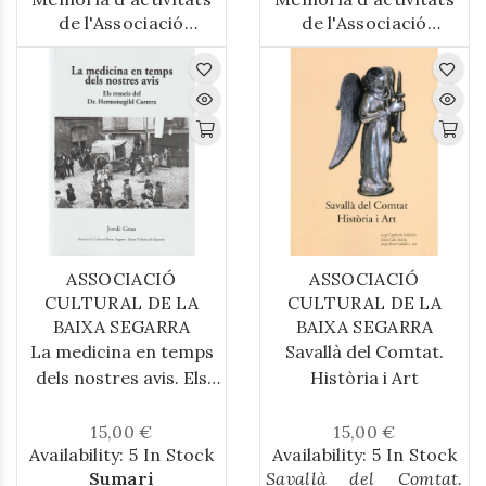
de l'Associació
de l'Associació
Cultural Baixa Segarra
Cultural Baixa Segarra
en el període comprés
en el període comprés
entre 1995/1996
entre 1992/1994
ASSOCIACIÓ
ASSOCIACIÓ
CULTURAL DE LA
CULTURAL DE LA
BAIXA SEGARRA
BAIXA SEGARRA
La medicina en temps
Savallà del Comtat.
dels nostres avis. Els
Història i Art
remeis del Dr.
Hermengild Carrera
15,00 €
15,00 €
Availability:
5 In Stock
Availability:
5 In Stock
Sumari
Savallà del Comtat.