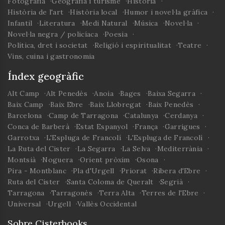
Fotografia
Geografia i turisme
Història
Història de l'art
Història local
Humor i novel·la gràfica
Infantil
Literatura
Medi Natural
Música
Novel·la
Novel·la negra / policíaca
Poesia
Política, dret i societat
Religió i espiritualitat
Teatre
Vins, cuina i gastronomia
Índex geogràfic
Alt Camp
Alt Penedès
Anoia
Bages
Baixa Segarra
Baix Camp
Baix Ebre
Baix Llobregat
Baix Penedès
Barcelona
Camp de Tarragona
Catalunya
Cerdanya
Conca de Barberà
Estat Espanyol
França
Garrigues
Garrotxa
L'Espluga de Francolí
L'Espluga de Francolí
La Ruta del Cister
La Segarra
La Selva
Mediterrània
Montsià
Noguera
Orient pròxim
Osona
Pira - Montblanc
Pla d'Urgell
Priorat
Ribera d'Ebre
Ruta del Cister
Santa Coloma de Queralt
Segrià
Tarragona
Tarragonès
Terra Alta
Terres de l'Ebre
Universal
Urgell
Vallès Occidental
Sobre Cisterbooks