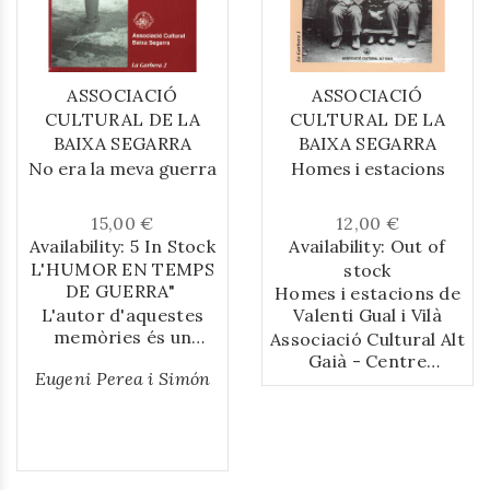
natura i el cosmos,
etc. Inclou dibuixos de
Salvador
Pascual
i
Estanella
.
ASSOCIACIÓ
ASSOCIACIÓ
CULTURAL DE LA
CULTURAL DE LA
BAIXA SEGARRA
BAIXA SEGARRA
No era la meva guerra
Homes i estacions
15,00 €
12,00 €
Availability:
5 In Stock
Availability:
Out of
L'HUMOR EN TEMPS
stock
DE GUERRA"
Homes i estacions de
L'autor d'aquestes
Valenti Gual i Vilà
memòries és un
Associació Cultural Alt
barber de Santa
Gaià - Centre
Eugeni Perea i Simón
Coloma de Queralt,
d'Estudis de la Conca
nascut l'any 1914. Fill
de Barberà.
d'una família humil,
Montblanc - Santa
assistí a escola fins als
Coloma de Queralt.
tretze anys, moment
1995