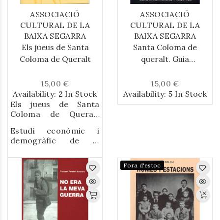
temps de manera molt
ASSOCIACIÓ
ASSOCIACIÓ
detallada tot seguint
CULTURAL DE LA
CULTURAL DE LA
els diferents cicles
BAIXA SEGARRA
BAIXA SEGARRA
dels cultius. I no
Els jueus de Santa
Santa Coloma de
només es tracten
Coloma de Queralt
queralt. Guia
aspectes relacionats
monumental i històrica
amb les feines
15,00 €
15,00 €
agrícoles i ramaderes,
Availability:
2 In Stock
Availability:
5 In Stock
sinó que es mostren
Els jueus de Santa
altres vessants de la
Coloma de Queralt
vida del món rural que
per
YOM TOV ASSIS.
engloben la seva
Estudi econòmic i
cosmovisió, com són
demogràfic de la
les festes i
comunitat jueva de
celebracions, les
Santa Coloma de
Fora d'estoc
Queralt a la fi del segle
relacions de
XIII .
solidaritat entre
persones i famílies, el
culte, l'íntima relació
dels pagesos amb la