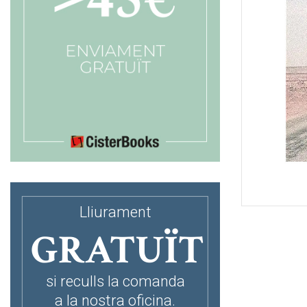
Lliurament
GRATUÏT
si reculls la comanda
a la nostra oficina.