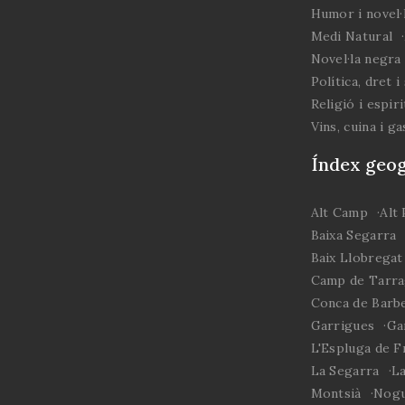
Humor i novel·l
tren de corda. Una infància:
1945-1961 (2024); Revolució i
Medi Natural
Guerra. L’Espluga de
Novel·la negra 
Francolí,19 de juliol de 1936
Política, dret i
– 10 de gener de 1939 (2024)
Religió i espiri
és el seu darrer llibre.
Vins, cuina i g
Índex geog
Alt Camp
Alt
Baixa Segarra
Baix Llobregat
Camp de Tarr
Conca de Barb
Garrigues
Ga
L'Espluga de F
La Segarra
La
Montsià
Nogu