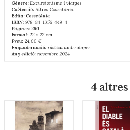
Gènere:
Excursionisme i viatges
Col·lecció:
Altres Cossetània
Edita: Cossetània
ISBN:
978-84-1356-449-4
Pàgines: 260
Format:
22 x 22 cm
Preu:
24,00 €
Enquadernació:
rústica amb solapes
Any edició: n
ovembre 2024
4 altres