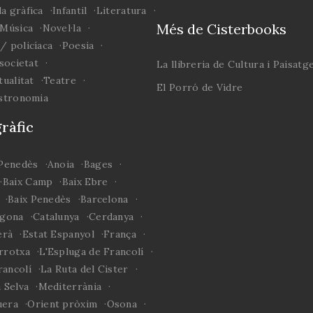
a gràfica
Infantil
Literatura
Més de Cisterbooks
Música
Novel·la
/ policíaca
Poesia
 societat
La llibreria de Cultura i Paisatg
tualitat
Teatre
El Porró de Vidre
astronomia
ràfic
 Penedès
Anoia
Bages
Baix Camp
Baix Ebre
Baix Penedès
Barcelona
agona
Catalunya
Cerdanya
erà
Estat Espanyol
França
rrotxa
L'Espluga de Francolí
rancolí
La Ruta del Cister
 Selva
Mediterrània
era
Orient pròxim
Osona