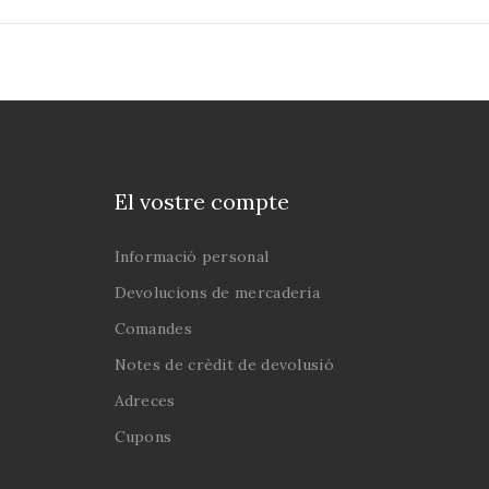
El vostre compte
Informació personal
Devolucions de mercaderia
Comandes
Notes de crèdit de devolusió
Adreces
Cupons