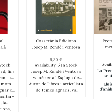
al
Cossetània Edicions
Prem
mem
talà
Josep M. Rendé i Ventosa
quoti
9,30 €
Avail
 Stock
Availability:
5 In Stock
La Pre
rd, fins
Josep M. Rendé i Ventosa
sent
rem sud
va néixer a l’Espluga de
integ
Begur, a
 mots
Autor de llibres i articulista
Francolí, l’any 1876, i morí
Lluí
l’au
d’anàl
gnar el
rit de
a Cabra del Camp, l’any
de temes agraris, va
profes
quali
mem
atalunya
mentar-
plasmar magistralment la
1925. Propietari agrícola
l’evoluc
quotid
is. La
talana
, la
catalanista, partint de la
psicologia dels pagesos.
premsa
És u
Lagarda-
ota la
cions,
, 29
seva vila natal, impulsà el
Nomenat director del
que ha
aferma