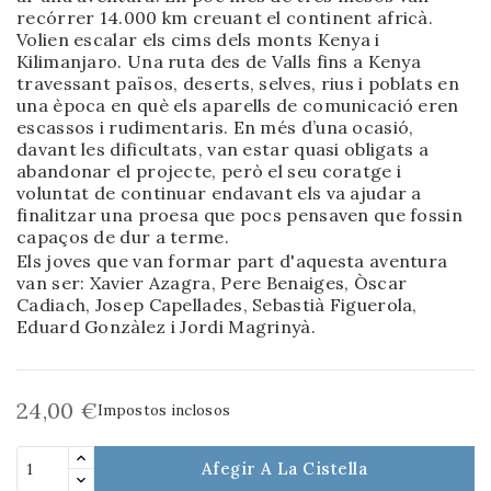
recórrer 14.000 km creuant el continent africà.
Volien escalar els cims dels monts Kenya i
Kilimanjaro. Una ruta des de Valls fins a Kenya
travessant països, deserts, selves, rius i poblats en
una època en què els aparells de comunicació eren
escassos i rudimentaris. En més d’una ocasió,
davant les dificultats, van estar quasi obligats a
abandonar el projecte, però el seu coratge i
voluntat de continuar endavant els va ajudar a
finalitzar una proesa que pocs pensaven que fossin
capaços de dur a terme.
Els joves que van formar part d'aquesta aventura
van ser: Xavier Azagra, Pere Benaiges, Òscar
Cadiach, Josep Capellades, Sebastià Figuerola,
Eduard Gonzàlez i Jordi Magrinyà.
24,00 €
Impostos inclosos
Afegir A La Cistella