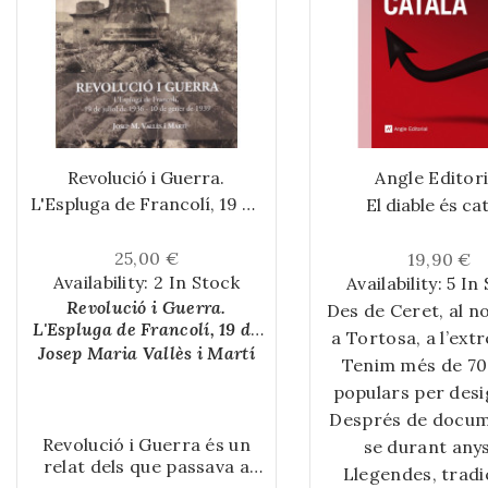
Revolució i Guerra.
Angle Editori
L'Espluga de Francolí, 19 de
El diable és ca
juliol de 1936 - 10 de gener
de 1939
25,00 €
19,90 €
Availability:
2 In Stock
Availability:
5 In
Revolució i Guerra.
Des de Ceret, al no
L'Espluga de Francolí, 19 de
a Tortosa, a l’ext
juliol de 1936 - 10 de gener
Josep Maria Vallès i Martí
del mapa, i des de 
Tenim més de 70
de 1939
populars per desi
l’est, fins a Tama
Llitera, a l’oest, C
Després de docu
Diable.
Revolució i Guerra és un
és terra de dimon
La geografia ca
se durant anys
relat dels que passava a
periodista Sylvia 
terra més ufana s
Llegendes, tradi
conté 12 coves
l'Espluga de Francolí en