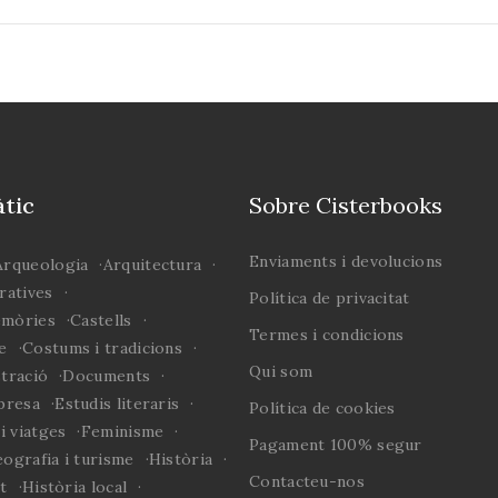
unya
productes.
ant-se
 negres,
cs i
.
tic
Sobre Cisterbooks
Enviaments i devolucions
Arqueologia
Arquitectura
ratives
Política de privacitat
emòries
Castells
Termes i condicions
e
Costums i tradicions
Qui som
stració
Documents
presa
Estudis literaris
Política de cookies
i viatges
Feminisme
Pagament 100% segur
ografia i turisme
Història
Contacteu-nos
rt
Història local