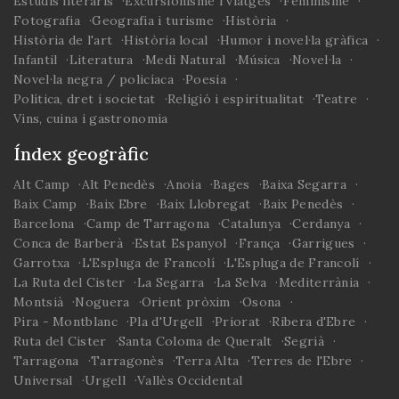
Estudis literaris
Excursionisme i viatges
Feminisme
Fotografia
Geografia i turisme
Història
Història de l'art
Història local
Humor i novel·la gràfica
Infantil
Literatura
Medi Natural
Música
Novel·la
Novel·la negra / policíaca
Poesia
Política, dret i societat
Religió i espiritualitat
Teatre
Vins, cuina i gastronomia
Índex geogràfic
Alt Camp
Alt Penedès
Anoia
Bages
Baixa Segarra
Baix Camp
Baix Ebre
Baix Llobregat
Baix Penedès
Barcelona
Camp de Tarragona
Catalunya
Cerdanya
Conca de Barberà
Estat Espanyol
França
Garrigues
Garrotxa
L'Espluga de Francolí
L'Espluga de Francolí
La Ruta del Cister
La Segarra
La Selva
Mediterrània
Montsià
Noguera
Orient pròxim
Osona
Pira - Montblanc
Pla d'Urgell
Priorat
Ribera d'Ebre
Ruta del Cister
Santa Coloma de Queralt
Segrià
Tarragona
Tarragonès
Terra Alta
Terres de l'Ebre
Universal
Urgell
Vallès Occidental