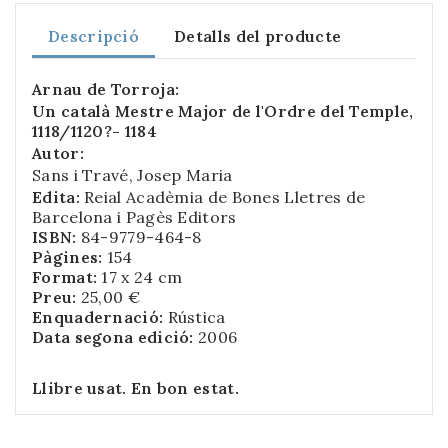
Descripció
Detalls del producte
Arnau de Torroja:
Un català Mestre Major de l'Ordre del Temple,
1118/1120?- 1184
Autor:
Sans i Travé, Josep Maria
Edita:
Reial Acadèmia de Bones Lletres de
Barcelona i Pagès Editors
ISBN:
84-9779-464-8
Pàgines:
154
Format:
17 x 24 cm
Preu:
25,00 €
Enquadernació:
Rústica
Data segona edició:
2006
Llibre usat. En bon estat.