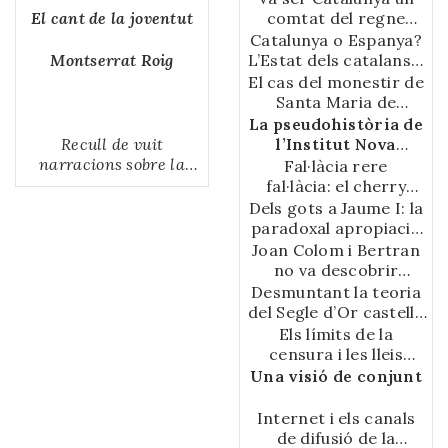
professor associat de
És coordinador del
67-86
Cristian Palomo Reina
El cant de la joventut
comtat del regne
la Universitat de
grup de recerca
87-110
d’Aragó?
Catalunya o Espanya?
Lleida.
«FORVAL. Història i
Cristian Palomo Reina
Montserrat Roig
L’Estat dels catalans a
Dret Forals
111-152
l'època dels Àustria
El cas del monestir de
Valencians».
Cristian Palomo Reina
Santa Maria de
153-173
Sixena: els litigis pels
La pseudohistòria de
béns artístics i la
Recull de vuit
l’Institut Nova
manipulació històrica
narracions sobre la
Història
Fal·làcia rere
Alberto Velasco
joventut perduda, el
fal·làcia: el cherry
174-198
sexe, la memòria i
picking com a tècnica
Dels gots a Jaume I: la
l'oblit
d’engany
paradoxal apropiació
Vicent Baydal Sala
dels mites
Joan Colom i Bertran
201-229
castellanistes
no va descobrir
Stefano Maria
Amèrica
Desmuntant la teoria
Cingolani230-244
Stefano Maria
del Segle d’Or castellà
Cingolani, Guillem
escrit originàriament
Els límits de la
Fornés
en català
censura i les lleis
Fernández, Cristian
Guillem Fornés
d’impremta
Una visió de conjunt
Palomo Reina
Fernández
Xevi Camprubí i Pla
245-348
349-403
404-424
Internet i els canals
de difusió de la