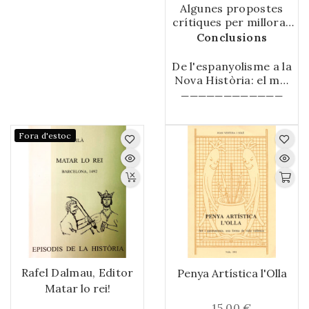
pseudohistòria sobre
Algunes propostes
Catalunya i Espanya
crítiques per millorar
Cèsar Sànchez
la historiografia
Conclusions
427-448
catalana
Lluís Ferran Toledano
De l'espanyolisme a la
449-456
Nova Història: el mal
de la pseudohistòria
————————————
contra Catalunya
Cristian Palomo
Reina, Vicent Baydal
Fora d'estoc
Sala
457-460
Rafel Dalmau, Editor
Penya Artística l'Olla
Matar lo rei!
15,00 €