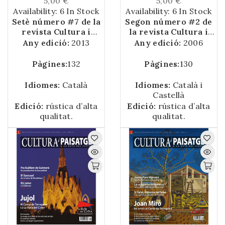
5,00 €
5,00 €
Availability:
6 In Stock
Availability:
6 In Stock
Setè número #7 de la
Segon número #2 de
revista Cultura i
la revista Cultura i
Paisatge a la Ruta del
Paisatge a la Ruta del
Any edició:
2013
Any edició:
2006
Cister.
Cister.
Pàgines:
132
Pàgines:
130
Idiomes:
Català
Idiomes:
Català i
Castellà
Edició:
rústica d’alta
Edició:
rústica d’alta
qualitat.
qualitat.