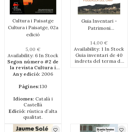
Cultura i Paisatge
Guia Inventari -
Cultura i Paisatge, 02a
Patrimoni
edició
Arquitectònic de
Figuerola del Camp
14,00 €
Availability:
1 In Stock
5,00 €
Guia inventari de 40
Availability:
6 In Stock
indrets del terma de
Segon número #2 de
Figuerola del Camp
la revista Cultura i
(Alt Camp) i Prenafeta
Paisatge a la Ruta del
Any edició:
2006
(Conca de Barberà)
Cister.
amb fotografies,
Pàgines:
130
descripció, breu
síntesi històrica i
Idiomes:
Català i
bibliografia de cada
Castellà
lloc.
Edició:
rústica d’alta
qualitat.