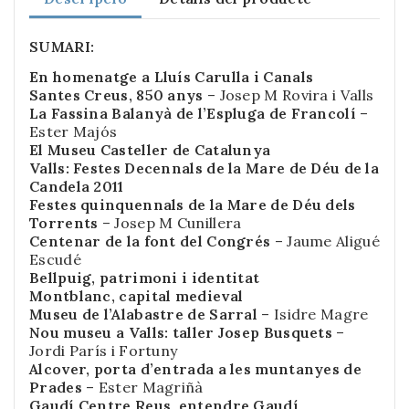
SUMARI:
En homenatge a Lluís Carulla i Canals
Santes Creus, 850 anys
– Josep M Rovira i Valls
La Fassina Balanyà de l’Espluga de Francolí
–
Ester Majós
El Museu Casteller de Catalunya
Valls: Festes Decennals de la Mare de Déu de la
Candela 2011
Festes quinquennals de la Mare de Déu dels
Torrents
– Josep M Cunillera
Centenar de la font del Congrés
– Jaume Aligué
Escudé
Bellpuig, patrimoni i identitat
Montblanc, capital medieval
Museu de l’Alabastre de Sarral
– Isidre Magre
Nou museu a Valls: taller Josep Busquets
–
Jordi París i Fortuny
Alcover, porta d’entrada a les muntanyes de
Prades
– Ester Magriñà
Gaudí Centre Reus, entendre Gaudí