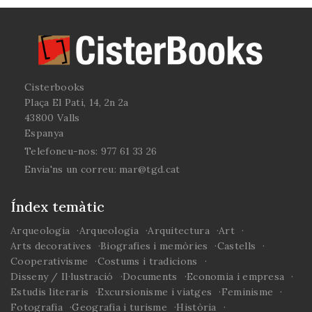
Cisterbooks
Plaça El Pati, 14, 2n 2a
43800 Valls
Espanya
Telefoneu-nos:
977 61 33 26
Envia'ns un correu:
mar@tgd.cat
Índex temàtic
Arqueologia
Arqueologia
Arquitectura
Art
Arts decoratives
Biografies i memòries
Castells
Cooperativisme
Costums i tradicions
Disseny / Il·lustració
Documents
Economia i empresa
Estudis literaris
Excursionisme i viatges
Feminisme
Fotografia
Geografia i turisme
Història