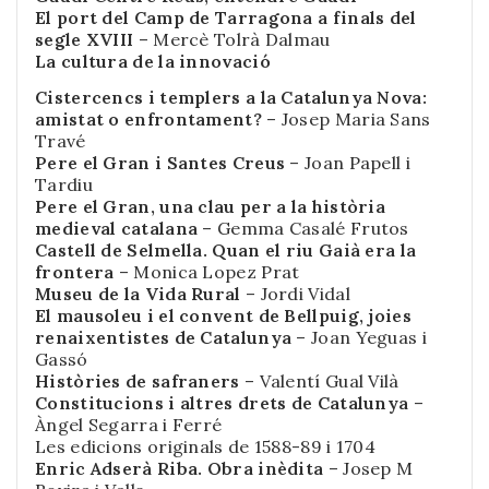
El port del Camp de Tarragona a finals del
segle XVIII
– Mercè Tolrà Dalmau
La cultura de la innovació
Cistercencs i templers a la Catalunya Nova:
amistat o enfrontament?
– Josep Maria Sans
Travé
Pere el Gran i Santes Creus
– Joan Papell i
Tardiu
Pere el Gran, una clau per a la història
medieval catalana
– Gemma Casalé Frutos
Castell de Selmella. Quan el riu Gaià era la
frontera
– Monica Lopez Prat
Museu de la Vida Rural
– Jordi Vidal
El mausoleu i el convent de Bellpuig, joies
renaixentistes de Catalunya
– Joan Yeguas i
Gassó
Històries de safraners
– Valentí Gual Vilà
Constitucions i altres drets de Catalunya
–
Àngel Segarra i Ferré
Les edicions originals de 1588-89 i 1704
Enric Adserà Riba. Obra inèdita
– Josep M