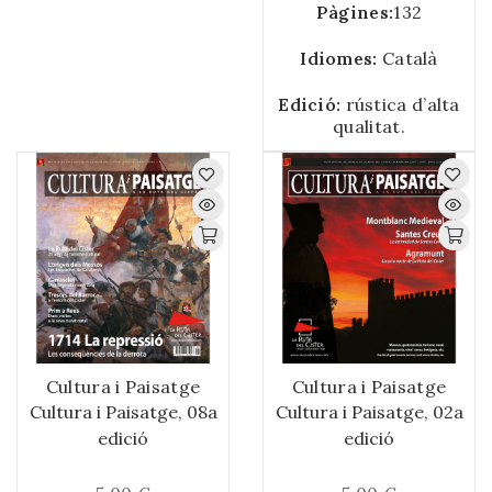
Pàgines:
132
localitzar, els noms,
cognoms i renoms
Idiomes:
Català
dels qui van formar
part de les colles: els
Edició:
rústica d’alta
primers Torraires de
qualitat.
Montblanc.
Cultura i Paisatge
Cultura i Paisatge
Cultura i Paisatge, 08a
Cultura i Paisatge, 02a
edició
edició