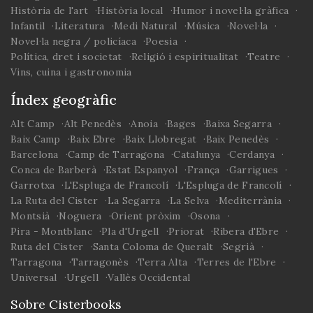
Història de l'art
Història local
Humor i novel·la gràfica
Infantil
Literatura
Medi Natural
Música
Novel·la
Novel·la negra / policíaca
Poesia
Política, dret i societat
Religió i espiritualitat
Teatre
Vins, cuina i gastronomia
Índex geogràfic
Alt Camp
Alt Penedès
Anoia
Bages
Baixa Segarra
Baix Camp
Baix Ebre
Baix Llobregat
Baix Penedès
Barcelona
Camp de Tarragona
Catalunya
Cerdanya
Conca de Barberà
Estat Espanyol
França
Garrigues
Garrotxa
L'Espluga de Francolí
L'Espluga de Francolí
La Ruta del Cister
La Segarra
La Selva
Mediterrània
Montsià
Noguera
Orient pròxim
Osona
Pira - Montblanc
Pla d'Urgell
Priorat
Ribera d'Ebre
Ruta del Cister
Santa Coloma de Queralt
Segrià
Tarragona
Tarragonès
Terra Alta
Terres de l'Ebre
Universal
Urgell
Vallès Occidental
Sobre Cisterbooks