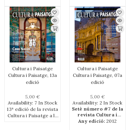
Cister, en format
dels seus gairebé 50
Cister, en format
paper.
anys d’existència, els
paper.
Torraires de
Montblanc van assolir,
en els seus millors
moments, els castells
de vuit bàsics i el pilar
de 6. A part de
repassar els
precedents i el seu
dilatat historial, el
Cultura i Paisatge
Cultura i Paisatge
present llibre estudia
Cultura i Paisatge, 13a
Cultura i Paisatge, 07a
diverses paraules
edició
edició
castelleres pròpies de
la vila. També dedica
un capítol als grallers
5,00 €
5,00 €
Availability:
7 In Stock
Availability:
montblanquins
2 In Stock
Setè número #7 de la
13ª edició de la revista
d’aquella època i,
revista Cultura i
Cultura i Paisatge a la
finalment, estudia,
Paisatge a la Ruta del
Any edició:
2012
Ruta del Cister, en
amb totes les dades
Cister.
format paper.
que ha estat possible