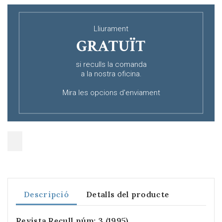
Lliurament
GRATUÏT
si reculls la comanda
a la nostra oficina.
Mira les opcions d'enviament
Descripció
Detalls del producte
Revista Recull núm: 3 (1995)