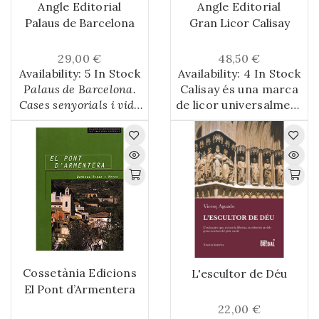
Angle Editorial
Angle Editorial
Palaus de Barcelona
Gran Licor Calisay
29,00 €
48,50 €
Availability:
5 In Stock
Availability:
4 In Stock
Palaus de Barcelona.
Calisay és una marca
Cases senyorials i vida
de licor universalment
privada de
coneguda. Poc podien
l'aristocràcia
fa un
esperar-s'ho els seus
esplèndid recorregut
creadors quan el 1897
per la vida i les
(dos anys després
possessions de
d'haver fundat
l'aristocràcia
l'empresa per
barcelonina entre
comercialitzar-lo) van
finals del segle xviii i
vendre'n la patent a
mitjan segle xx. L'obra
Magí Mollfulleda,
ens mostra
juntament amb els
Cossetània Edicions
L'escultor de Déu
l'organització de la
motlles per fabricar
El Pont d’Armentera
casa, les relacions de
les ampolles i per
parentiu, el món
imprimir les etiquetes,
22,00 €