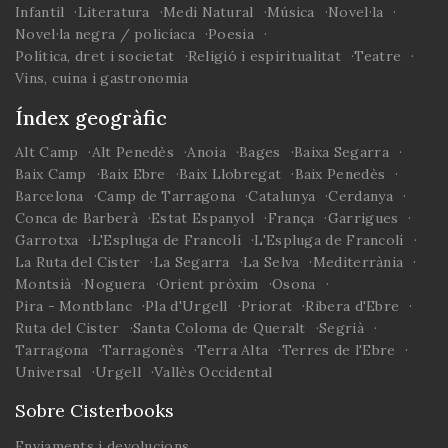
Infantil
Literatura
Medi Natural
Música
Novel·la
d'Armentera.
Novel·la negra / policíaca
Poesia
Política, dret i societat
Religió i espiritualitat
Teatre
Vins, cuina i gastronomia
Índex geogràfic
Alt Camp
Alt Penedès
Anoia
Bages
Baixa Segarra
Baix Camp
Baix Ebre
Baix Llobregat
Baix Penedès
Barcelona
Camp de Tarragona
Catalunya
Cerdanya
Conca de Barberà
Estat Espanyol
França
Garrigues
Garrotxa
L'Espluga de Francolí
L'Espluga de Francolí
La Ruta del Cister
La Segarra
La Selva
Mediterrània
Montsià
Noguera
Orient pròxim
Osona
Pira - Montblanc
Pla d'Urgell
Priorat
Ribera d'Ebre
Ruta del Cister
Santa Coloma de Queralt
Segrià
Tarragona
Tarragonès
Terra Alta
Terres de l'Ebre
Universal
Urgell
Vallès Occidental
Sobre Cisterbooks
Enviaments i devolucions