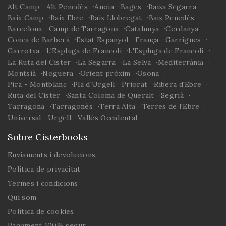
muixerangues del País
Alt Camp
Alt Penedès
Anoia
Bages
Baixa Segarra
Valencià, les
Baix Camp
Baix Ebre
Baix Llobregat
Baix Penedès
moixigangues
Barcelona
Camp de Tarragona
Catalunya
Cerdanya
religioses catalanes i
Conca de Barberà
Estat Espanyol
França
Garrigues
fins i tot amb els
Garrotxa
L'Espluga de Francolí
L'Espluga de Francolí
acròbates del Magreb.
La Ruta del Cister
La Segarra
La Selva
Mediterrània
Montsià
Noguera
Orient pròxim
Osona
Pira - Montblanc
Pla d'Urgell
Priorat
Ribera d'Ebre
Ruta del Cister
Santa Coloma de Queralt
Segrià
Tarragona
Tarragonès
Terra Alta
Terres de l'Ebre
Universal
Urgell
Vallès Occidental
Sobre Cisterbooks
Enviaments i devolucions
Política de privacitat
Termes i condicions
Qui som
Política de cookies
Pagament 100% segur