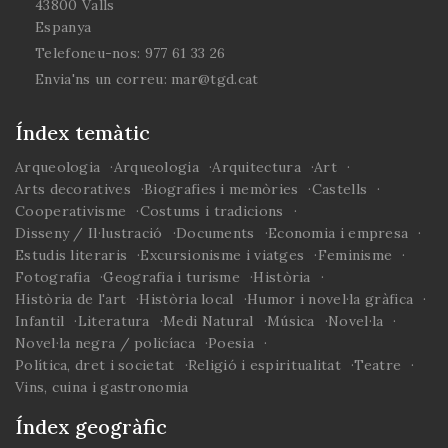
43800 Valls
Aquest llibre es basa
Espanya
en dues anàlisis: d’una
Telefoneu-nos:
977 61 33 26
banda, ressegueix la
història del ball de
Envia'ns un correu:
mar@tgd.cat
valencians, des del
segle XVII fins a
Índex temàtic
l’origen dels castells,
60 notícies en total,
Arqueologia
Arqueologia
Arquitectura
Art
de les quals fa una
Arts decoratives
Biografies i memòries
Castells
lectura crítica, que de
Cooperativisme
Costums i tradicions
vegades no coincideix
Disseny / Il·lustració
Documents
Economia i empresa
amb les
Estudis literaris
Excursionisme i viatges
Feminisme
interpretacions
Fotografia
Geografia i turisme
Història
donades fins ara. De
Història de l'art
Història local
Humor i novel·la gràfica
l’altra, l’anàlisi tècnica
Infantil
Literatura
Medi Natural
Música
Novel·la
es fa a partir de la
Novel·la negra / policíaca
Poesia
descripció i
Política, dret i societat
Religió i espiritualitat
Teatre
comparació dels
Vins, cuina i gastronomia
castells, els balls de
Índex geogràfic
valencians, les