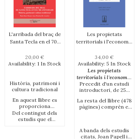
L'arribada del braç de
Les propietats
Santa Tecla en el 700
territorials i l'economia
aniversari
del monestir de Santa
Maria de Santes Creus
20,00 €
34,00 €
Availability:
1 In Stock
Availability:
5 In Stock
Les propietats
territorials i l'economia
Història, patrimoni i
Precedit d'un estudi
del monestir de Santa
cultura tradicional
introductori, de 250
Maria de Santes Creus
pàgines, el treball de
en temps dels abats fra
En aquest llibre es
La resta del llibre (478
Joan Papell estudia el
Bernat Calbó, fra Arnau
proporciona
pàgines) comprèn el
monestir de Santes
de Forès i fra Guerau II
l’emmarcament
Del contingut dels
diplomatari o conjunt
Creus, les propietats i
(1226-1255)
històric, antropològic
estudis que el
de documents
l'economia dels
i cultural de l’arribada
composen cal
estudiats d'aquest
claustrals des de 1226
A banda dels estudis
del braç de Santa
destacar-ne la
període santescreuí i
a 1255, a partir de la
citats, Joan Papell i
Tecla a Tarragona al
varietat de fonts
l'índex onomàstic i