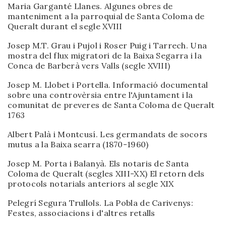
Maria Garganté Llanes. Algunes obres de
manteniment a la parroquial de Santa Coloma de
Queralt durant el segle XVIII
Josep M.T. Grau i Pujol i Roser Puig i Tarrech. Una
mostra del flux migratori de la Baixa Segarra i la
Conca de Barberà vers Valls (segle XVIII)
Josep M. Llobet i Portella. Informació documental
sobre una controvèrsia entre l'Ajuntament i la
comunitat de preveres de Santa Coloma de Queralt
1763
Albert Palà i Montcusí. Les germandats de socors
mutus a la Baixa searra (1870-1960)
Josep M. Porta i Balanyà. Els notaris de Santa
Coloma de Queralt (segles XIII-XX) El retorn dels
protocols notarials anteriors al segle XIX
Pelegrí Segura Trullols. La Pobla de Carivenys:
Festes, associacions i d'altres retalls