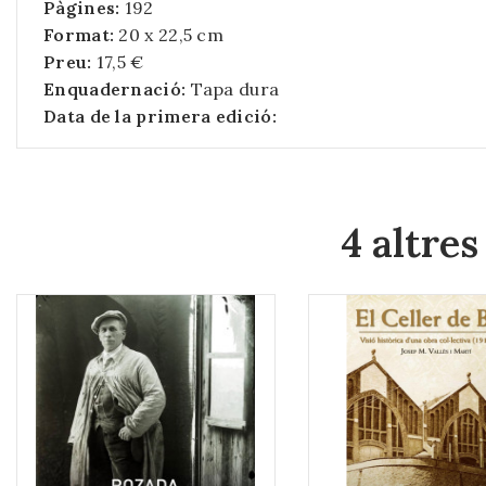
Pàgines:
192
Format:
20 x 22,5 cm
Preu:
17,5 €
Enquadernació:
Tapa dura
Data de la primera edició:
4 altres