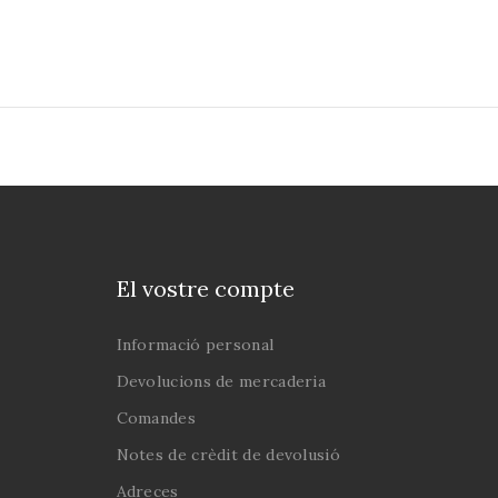
or català. I és que
volum no recull cap
 obres del creador
 novel·la catalana
a, sinó que fa un
pàs de la seva
ria vital i literària,
t la veu al mateix
 Oller, a diversos
mporanis seus i a
 actuals en l’estudi
El vostre compte
seva literatura; tot
at constitueix un
Informació personal
aic que permet
Devolucions de mercaderia
ar-se a una figura
Comandes
al de les lletres
nes i entendre les
Notes de crèdit de devolusió
s circumstàncies
Adreces