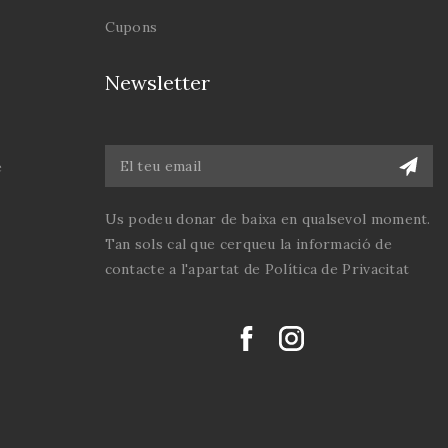
als i artístiques.
Cupons
 àlbum, il·lustrat
ament: fotografies
Newsletter
er i del seu àmbit
liar o de treball,
s dels manuscrits
seves obres i de les
e
meres edicions,
nts de treball, la
Us podeu donar de baixa en qualsevol moment.
a periodística... La
Tan sols cal que cerqueu la informació de
sitat de les fonts
contacte a l'apartat de Política de Privacitat
umentals i de la
cedència de les
ges converteixen
t
Àlbum Narcís Oller
libre especial, tant
studiosos de la seva
m per al lector que