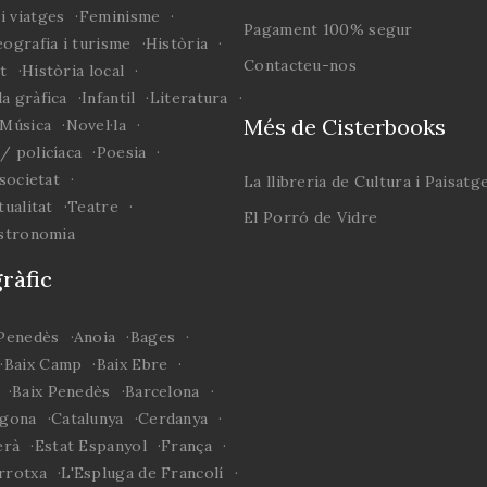
person
i viatges
Feminisme
Pagament 100% segur
Aquest
ografia i turisme
Història
profus
Contacteu-nos
rt
Història local
d’Oll
a gràfica
Infantil
Literatura
fami
Més de Cisterbooks
Música
Novel·la
imatge
/ policíaca
Poesia
de les 
 societat
La llibreria de Cultura i Paisatg
pri
tualitat
Teatre
El Porró de Vidre
docume
astronomia
crític
ràfic
diver
doc
pro
 Penedès
Anoia
Bages
imat
Baix Camp
Baix Ebre
aques
Baix Penedès
Barcelona
en un l
agona
Catalunya
Cerdanya
per a e
erà
Estat Espanyol
França
obra co
rrotxa
L'Espluga de Francolí