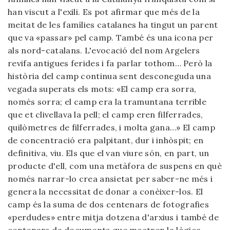
han viscut a l'exili. Es pot afirmar que més de la
meitat de les famílies catalanes ha tingut un parent
que va «passar» pel camp. També és una icona per
als nord-catalans. L'evocació del nom Argelers
revifa antigues ferides i fa parlar tothom… Però la
història del camp continua sent desconeguda una
vegada superats els mots: «El camp era sorra,
només sorra; el camp era la tramuntana terrible
que et clivellava la pell; el camp eren filferrades,
quilòmetres de filferrades, i molta gana…» El camp
de concentració era palpitant, dur i inhòspit; en
definitiva, viu. Els que el van viure són, en part, un
producte d'ell, com una metàfora de suspens en què
només narrar-lo crea ansietat per saber-ne més i
genera la necessitat de donar a conèixer-los. El
camp és la suma de dos centenars de fotografies
«perdudes» entre mitja dotzena d'arxius i també de