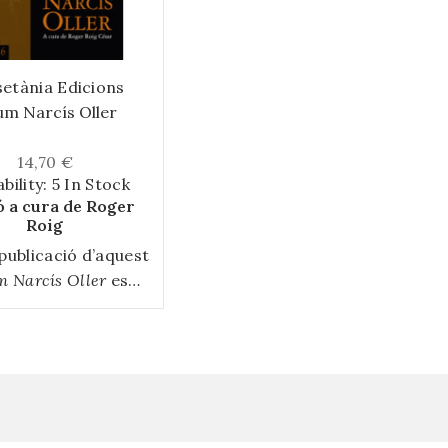
etània Edicions
um Narcís Oller
14,70 €
ability:
5 In Stock
ó a cura de Roger
Roig
publicació d’aquest
m Narcís Oller
es
x un punt d’inflexió
 Biblioteca Narcís
er, que té com a
iu tornar a posar a
ast del lector la
ducció del gran