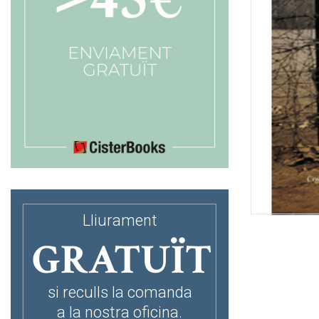
Lliurament
GRATUÏT
si reculls la comanda
a la nostra oficina.