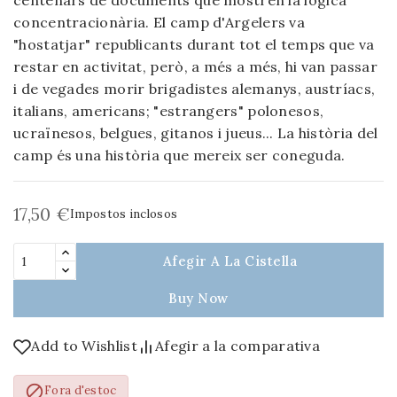
centenars de documents que mostren la lògica
concentracionària. El camp d'Argelers va
"hostatjar" republicants durant tot el temps que va
restar en activitat, però, a més a més, hi van passar
i de vegades morir brigadistes alemanys, austríacs,
italians, americans; "estrangers" polonesos,
ucraïnesos, belgues, gitanos i jueus... La història del
camp és una història que mereix ser coneguda.
17,50 €
Impostos inclosos
Afegir A La Cistella
Buy Now
Add to Wishlist
Afegir a la comparativa

Fora d'estoc