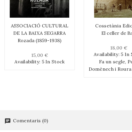
ASSOCIACIÓ CULTURAL
Cossetània Edi
DE LA BAIXA SEGARRA
El celler de B
Rozada (1859-1938)
18,00 €
Availability:
5 In
15,00 €
Availability:
5 In Stock
Fa un segle, P
Domènech i Roura 
els plànols i reda
projecte i el press
la Catedral del V
l'havia definit, m
construïa, el 191
serrallenc Albert T
Comentaris (0)
\n \nJosep M. Ren
publicada la memò