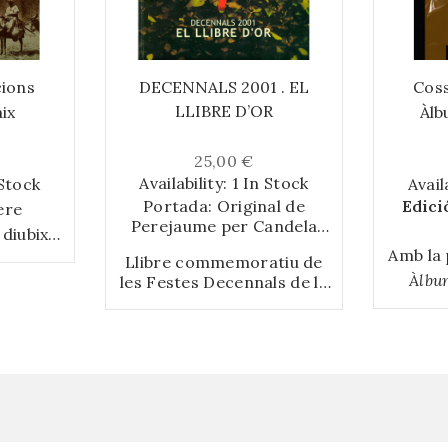
cions
DECENNALS 2001 . EL
Coss
LLIBRE D’OR
aix
Àlb
25,00 €
Availability:
1 In Stock
 Stock
Avail
Portada: Original de
Edici
ere
Perejaume per Candela
diubixà
2001
Amb la 
ctà el
Llibre commemoratiu de
Àlbu
les Festes Decennals de la
upost de
Mare de Déu de la Candela
produei
i, com
de la ciutat de Valls. Inclou
en la
entre es
salutacions d’autoritats
Oll
3, el
polítiques i eclesiàstiques;
object
l’apartat LES FESTES
alavera.
DECENNALS QUE HE
l’ab
dé deixà
VISCUT amb articles de
pro
ria dels
persones vinculades a