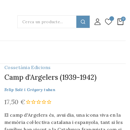
Cossetània Edicions
Camp d'Argelers (1939-1942)
Felip Solé i Grégory tuban
17,50 €
El camp d'Argelers és, avui dia, una icona viva en la
memòria col·lectiva catalana i espanyola, tant si les
famílies han viscut a la Catalunya franquista com si