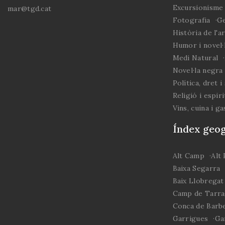
Excursionisme 
mar@tgd.cat
Fotografia
Ge
Història de l'a
Humor i novel·l
Medi Natural
Novel·la negra 
Política, dret i
Religió i espiri
Vins, cuina i g
Índex geog
Alt Camp
Alt
Baixa Segarra
Baix Llobregat
Camp de Tarr
Conca de Barb
Garrigues
Ga