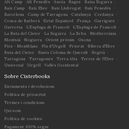
Alt Camp
Alt Penedès
Anoia
Bages
Baixa Segarra
Baix Camp
Baix Ebre
Baix Llobregat
Baix Penedès
Barcelona
Camp de Tarragona
Catalunya
Cerdanya
Conca de Barberà
Estat Espanyol
França
Garrigues
Garrotxa
L'Espluga de Francolí
L'Espluga de Francolí
La Ruta del Cister
La Segarra
La Selva
Mediterrània
Montsià
Noguera
Orient pròxim
Osona
Pira - Montblanc
Pla d'Urgell
Priorat
Ribera d'Ebre
Ruta del Cister
Santa Coloma de Queralt
Segrià
Tarragona
Tarragonès
Terra Alta
Terres de l'Ebre
Universal
Urgell
Vallès Occidental
Sobre Cisterbooks
Enviaments i devolucions
Política de privacitat
Termes i condicions
Qui som
Política de cookies
Pagament 100% segur