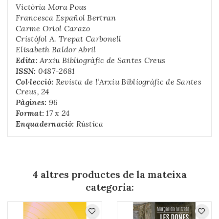
Victòria Mora Pous
Francesca Español Bertran
Carme Oriol Carazo
Cristòfol A. Trepat Carbonell
Elisabeth Baldor Abril
Edita:
Arxiu Bibliogràfic de Santes Creus
ISSN:
0487-2681
Col·lecció:
Revista de l’Arxiu Bibliogràfic de Santes
Creus, 24
Pàgines:
96
Format:
17 x 24
Enquadernació:
Rústica
4 altres productes de la mateixa
categoria: