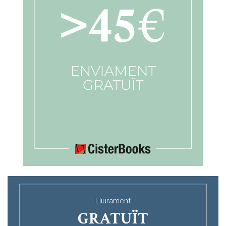
Lliurament
GRATUÏT