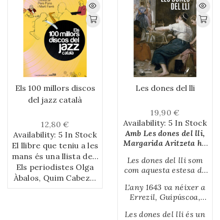
Els 100 millors discos
Les dones del lli
del jazz català
19,90 €
Availability:
5 In Stock
12,80 €
Amb Les dones del lli,
Availability:
5 In Stock
Margarida Aritzeta ha
El llibre que teniu a les
fet una exhaustiva
mans és una llista dels
Les dones del lli som
investigació sobre
100 millors discos del
Els periodistes Olga
com aquesta estesa de
l'origen de la seva
Àbalos, Quim Cabeza,
jazz català i la
flors blaves que neix
família, provinent
L'any 1643 va néixer a
constatació d’una de
Ferran Esteve, Josep
cada matinada, totes
d'una preciosa vall del
Errezil, Guipúscoa,
les escenes musicals
Maria Hernàndez
semblants però cap
País Basc.
Domingo Aritzeta, fill,
d'igual, i sempre n'hi ha
més prolífiques i
Ripoll, Jaume Pi i
Les dones del lli és un
van dir, de Mariana
de noves. Cada hivern