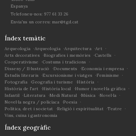
Vimbodí-Poblet
Espanya
Telefoneu-nos:
977 61 33 26
III - Orgues en plural
Alt Camp, Baix Camp,
Envia'ns un correu:
mar@tgd.cat
Baix Ebre, Baix
Penedès, Conca de
Índex temàtic
Barberà, Montsià,
Priorat, Ribera d'Ebre,
Arqueologia
Arqueologia
Arquitectura
Art
Tarragonès i Terra
Arts decoratives
Biografies i memòries
Castells
Alta
Cooperativisme
Costums i tradicions
Mapa organístic
Disseny / Il·lustració
Documents
Economia i empresa
Estudis literaris
Excursionisme i viatges
Feminisme
IV - Orgue i artistes
tarragonins del segle
Fotografia
Geografia i turisme
Història
XX
Història de l'art
Història local
Humor i novel·la gràfica
Infantil
Literatura
Medi Natural
Música
Novel·la
Novel·la negra / policíaca
Poesia
Política, dret i societat
Religió i espiritualitat
Teatre
Vins, cuina i gastronomia
Índex geogràfic