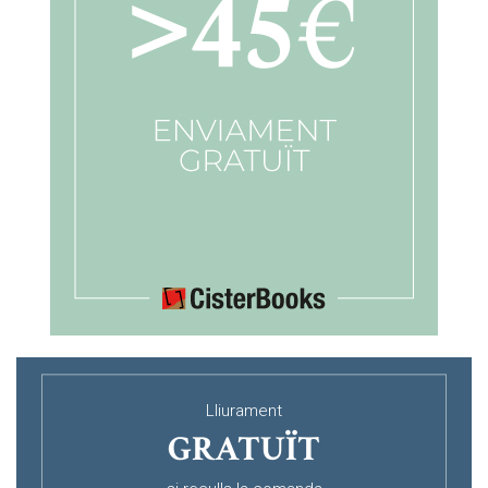
Lliurament
GRATUÏT