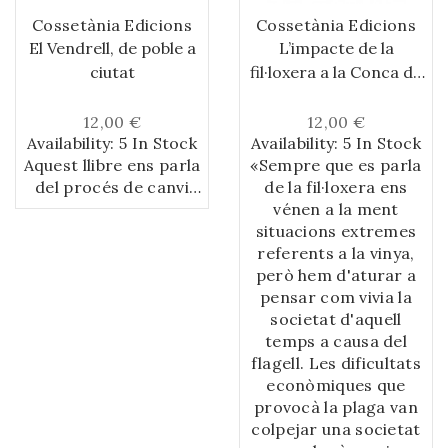
Cossetània Edicions
Cossetània Edicions
El Vendrell, de poble a
L’impacte de la
ciutat
fil·loxera a la Conca de
Barberà 1870-1905
12,00 €
12,00 €
Availability:
5 In Stock
Availability:
5 In Stock
Aquest llibre ens parla
«Sempre que es parla
del procés de canvi
de la fil·loxera ens
que ha experimentat
vénen a la ment
aquest municipi al
situacions extremes
llarg del segle XX.
referents a la vinya,
Aquell poble de
però hem d'aturar a
principis del segle
pensar com vivia la
passat, que basava la
societat d'aquell
seva economia en
temps a causa del
l’activitat agrària, avui
flagell. Les dificultats
dia és una ciutat que
econòmiques que
viu sobretot del sector
provocà la plaga van
serveis, dins del qual
colpejar una societat