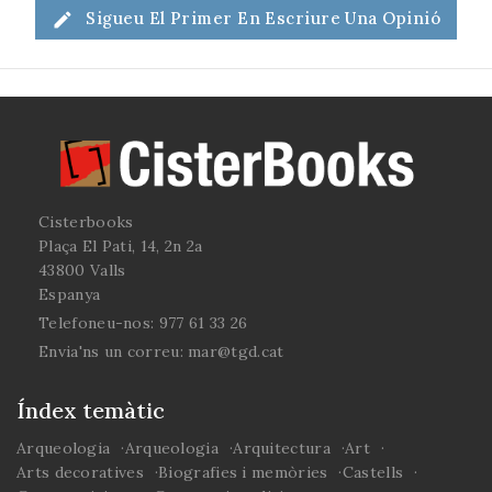
Sigueu El Primer En Escriure Una Opinió
Cisterbooks
Plaça El Pati, 14, 2n 2a
43800 Valls
Espanya
Telefoneu-nos:
977 61 33 26
Envia'ns un correu:
mar@tgd.cat
Índex temàtic
Arqueologia
Arqueologia
Arquitectura
Art
Arts decoratives
Biografies i memòries
Castells