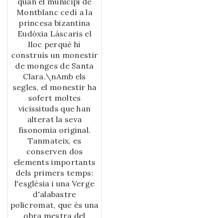
quan el municipi de
Montblanc cedí a la
princesa bizantina
Eudòxia Làscaris el
lloc perquè hi
construís un monestir
de monges de Santa
Clara.\nAmb els
segles, el monestir ha
sofert moltes
vicissituds que han
alterat la seva
fisonomia original.
Tanmateix, es
conserven dos
elements importants
dels primers temps:
l'església i una Verge
d'alabastre
policromat, que és una
obra mestra del