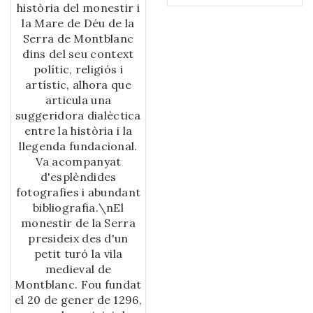
vulguin descobrir o
història del monestir i
conèixer millor
la Mare de Déu de la
Agramunt, un poble
Serra de Montblanc
amb un notable
dins del seu context
passat, que es veu
polític, religiós i
reflectit en la mateixa
artístic, alhora que
església romànica. La
articula una
vila, coneguda arreu
suggeridora dialèctica
pels torrons i la
entre la història i la
xocolata, té una forta
llegenda fundacional.
vitalitat, per una part,
Va acompanyat
gràcies a la indústria, i
d'esplèndides
per l'altra, a les
fotografies i abundant
nombroses entitats
bibliografia.\nEl
culturals, que s'han
monestir de la Serra
convertit en l'autèntic
presideix des d'un
impuls de la vida dels
petit turó la vila
agramuntins.
medieval de
Montblanc. Fou fundat
el 20 de gener de 1296,