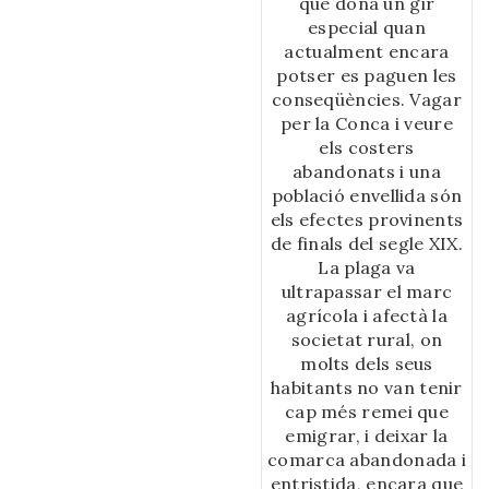
destaquen el turisme i
que donà un gir
la construcció. Als
especial quan
vendrellencs de tota la
actualment encara
vida els vindran a la
potser es paguen les
ment les imatges del
conseqüències. Vagar
Vendrell d’abans i dels
per la Conca i veure
canvis que ha sofert.
els costers
Però amb aquesta
abandonats i una
publicació tenim
població envellida són
l’oportunitat de donar
els efectes provinents
a conèixer als
de finals del segle XIX.
nouvinguts com era la
La plaga va
vila en un passat no
ultrapassar el marc
gaire llunyà i com ha
agrícola i afectà la
anat evolucionant fins
societat rural, on
als nostres dies; de
molts dels seus
fet, ells són uns dels
habitants no van tenir
protagonistes que han
cap més remei que
participat en la
emigrar, i deixar la
creació del nou teixit
comarca abandonada i
urbà i social.
entristida, encara que