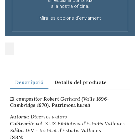
si reculls la comanda
a la nostra oficina.
Mira les opcions d'enviament
Descripció
Detalls del producte
El compositor Robert Gerhard (Valls 1896-
Cambridge 1970). Patrimoni humà
Autoria:
Diversos autors
Col·lecció:
vol. XLIX Biblioteca d’Estudis Vallencs
Edita: IEV -
Institut d’Estudis Vallencs
ISBN: