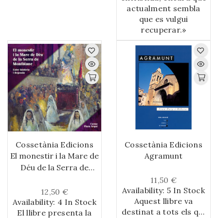
actualment sembla
que es vulgui
recuperar.»
Cossetània Edicions
Cossetània Edicions
El monestir i la Mare de
Agramunt
Déu de la Serra de
Montblanc
11,50 €
Availability:
5 In Stock
12,50 €
Aquest llibre va
Availability:
4 In Stock
destinat a tots els qui
El llibre presenta la