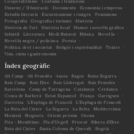
Cooperativisme
Costums i tradicions
Disseny / Il·lustració
Documents
Economia i empresa
Estudis literaris
Excursionisme i viatges
Feminisme
Fotografia
Geografia i turisme
Història
Història de l'art
Història local
Humor i novel·la gràfica
Infantil
Literatura
Medi Natural
Música
Novel·la
Novel·la negra / policíaca
Poesia
Política, dret i societat
Religió i espiritualitat
Teatre
Vins, cuina i gastronomia
Índex geogràfic
Alt Camp
Alt Penedès
Anoia
Bages
Baixa Segarra
Baix Camp
Baix Ebre
Baix Llobregat
Baix Penedès
Barcelona
Camp de Tarragona
Catalunya
Cerdanya
Conca de Barberà
Estat Espanyol
França
Garrigues
Garrotxa
L'Espluga de Francolí
L'Espluga de Francolí
La Ruta del Cister
La Segarra
La Selva
Mediterrània
Montsià
Noguera
Orient pròxim
Osona
Pira - Montblanc
Pla d'Urgell
Priorat
Ribera d'Ebre
Ruta del Cister
Santa Coloma de Queralt
Segrià