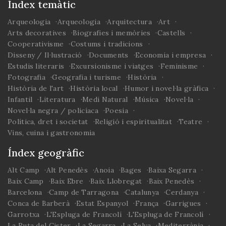
Índex temàtic
d’esperança” amb Joan
Maria Pujals (2018),
Arqueologia
Arqueologia
Arquitectura
Art
Arts decoratives
Biografies i memòries
Castells
Cooperativisme
Costums i tradicions
Disseny / Il·lustració
Documents
Economia i empresa
Estudis literaris
Excursionisme i viatges
Feminisme
Fotografia
Geografia i turisme
Història
Història de l'art
Història local
Humor i novel·la gràfica
Infantil
Literatura
Medi Natural
Música
Novel·la
Novel·la negra / policíaca
Poesia
Política, dret i societat
Religió i espiritualitat
Teatre
Vins, cuina i gastronomia
Índex geogràfic
Alt Camp
Alt Penedès
Anoia
Bages
Baixa Segarra
Baix Camp
Baix Ebre
Baix Llobregat
Baix Penedès
Barcelona
Camp de Tarragona
Catalunya
Cerdanya
Conca de Barberà
Estat Espanyol
França
Garrigues
Garrotxa
L'Espluga de Francolí
L'Espluga de Francolí
La Ruta del Cister
La Segarra
La Selva
Mediterrània