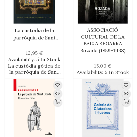
ASSOCIACIÓ
La custòdia de la
CULTURAL DE LA
parròquia de Sant
BAIXA SEGARRA
Miquel de l'Espluga de
Rozada (1859-1938)
Francolí
12,95 €
Availability:
5 In Stock
La custòdia gòtica de
15,00 €
la parròquia de Sant
Availability:
5 In Stock
Miquel de l'Espluga de
Francolí va
desaparèixer durant
els primers dies de la
Guerra Civil. El 1952,
amb motiu del
Congrés Eucarístic
celebrat a Barcelona,
Lluís Carulla i Canals
promogué i