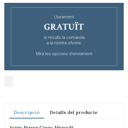
Lliurament
GRATUÏT
si reculls la comanda
a la nostra oficina.
Mira les opcions d'enviament
Descripció
Detalls del producte
Autor: Ferran Casas-Mercadé