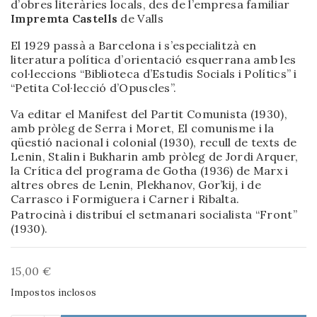
d’obres literàries locals, des de l’empresa familiar
Impremta Castells
de Valls
El 1929 passà a Barcelona i s’especialitzà en
literatura política d’orientació esquerrana amb les
col·leccions “Biblioteca d’Estudis Socials i Polítics” i
“Petita Col·lecció d’Opuscles”.
Va editar el Manifest del Partit Comunista (1930),
amb pròleg de Serra i Moret, El comunisme i la
qüestió nacional i colonial (1930), recull de texts de
Lenin, Stalin i Bukharin amb pròleg de Jordi Arquer,
la Crítica del programa de Gotha (1936) de Marx i
altres obres de Lenin, Plekhanov, Gor’kij, i de
Carrasco i Formiguera i Carner i Ribalta.
Patrocinà i distribuí el setmanari socialista “Front”
(1930).
15,00 €
Impostos inclosos