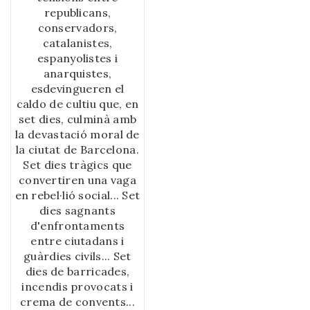
influència a tot el món
republicans,
jueu. \n• La primera
conservadors,
comunitat jueva
catalanistes,
moderna de l’Estat
espanyolistes i
espanyol després de
anarquistes,
1492 va ser la de
esdevingueren el
Barcelona. \n \n
Un
caldo de cultiu que, en
llibre per descobrir
set dies, culminà amb
la importància i la
la devastació moral de
vigència del llegat
la ciutat de Barcelona.
jueu a Catalunya, al
Set dies tràgics que
llarg de la història
convertiren una vaga
fins a l’actualitat.
en rebel·lió social... Set
dies sagnants
d'enfrontaments
entre ciutadans i
guàrdies civils... Set
dies de barricades,
incendis provocats i
crema de convents...