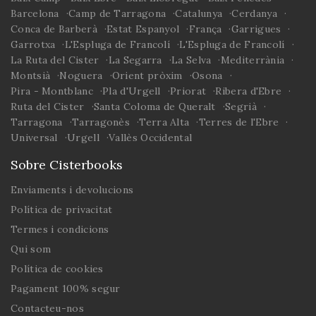
Barcelona
Camp de Tarragona
Catalunya
Cerdanya
Conca de Barberà
Estat Espanyol
França
Garrigues
Garrotxa
L'Espluga de Francolí
L'Espluga de Francolí
La Ruta del Cister
La Segarra
La Selva
Mediterrània
Montsià
Noguera
Orient pròxim
Osona
Pira - Montblanc
Pla d'Urgell
Priorat
Ribera d'Ebre
Ruta del Cister
Santa Coloma de Queralt
Segrià
Tarragona
Tarragonès
Terra Alta
Terres de l'Ebre
Universal
Urgell
Vallès Occidental
Sobre Cisterbooks
Enviaments i devolucions
Política de privacitat
Termes i condicions
Qui som
Política de cookies
Pagament 100% segur
Contacteu-nos