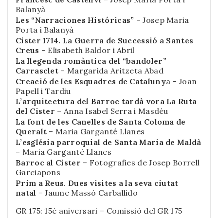
Balanyà
Les “Narraciones Históricas”
– Josep Maria
Porta i Balanyà
Cister 1714. La Guerra de Successió a Santes
Creus
– Elisabeth Baldor i Abril
La llegenda romàntica del “bandoler”
Carrasclet
– Margarida Aritzeta Abad
Creació de les Esquadres de Cataluny
a – Joan
Papell i Tardiu
L’arquitectura del Barroc tardà vora La Ruta
del Cister
– Anna Isabel Serra i Masdéu
La font de les Canelles de Santa Coloma de
Queralt
– Maria Garganté Llanes
L’església parroquial de Santa Maria de Maldà
– Maria Garganté Llanes
Barroc al Cister
– Fotografies de Josep Borrell
Garciapons
Prim a Reus. Dues visites a la seva ciutat
natal
– Jaume Massó Carballido
GR 175: 15è aniversari – Comissió del GR 175