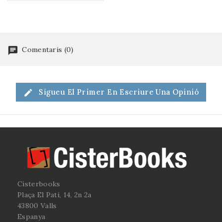
Comentaris (0)
Sigueu El Primer En Escriure Una Opinió
Cisterbooks
Plaça El Pati, 14, 2n 2a
43800 Valls
Espanya