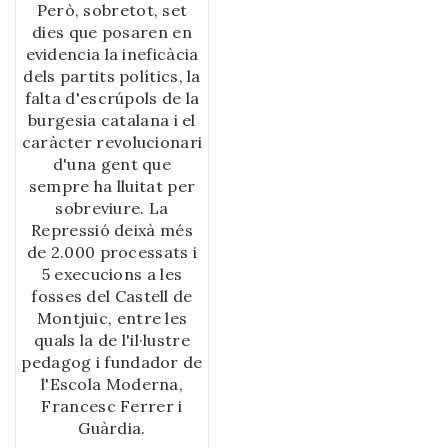
Però, sobretot, set
dies que posaren en
evidencia la ineficàcia
dels partits polítics, la
falta d'escrúpols de la
burgesia catalana i el
caràcter revolucionari
d'una gent que
sempre ha lluitat per
sobreviure. La
Repressió deixà més
de 2.000 processats i
5 execucions a les
fosses del Castell de
Montjuic, entre les
quals la de l'il·lustre
pedagog i fundador de
l'Escola Moderna,
Francesc Ferrer i
Guàrdia.