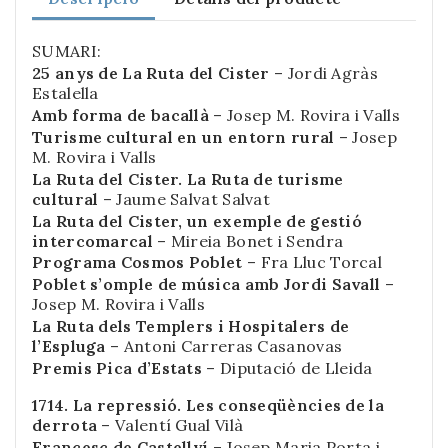
SUMARI:
25 anys de La Ruta del Cister
– Jordi Agràs
Estalella
Amb forma de bacallà
– Josep M. Rovira i Valls
Turisme cultural en un entorn rural
– Josep
M. Rovira i Valls
La Ruta del Cister. La Ruta de turisme
cultural
– Jaume Salvat Salvat
La Ruta del Cister, un exemple de gestió
intercomarcal
– Mireia Bonet i Sendra
Programa Cosmos Poblet
– Fra Lluc Torcal
Poblet s’omple de música amb Jordi Savall
–
Josep M. Rovira i Valls
La Ruta dels Templers i Hospitalers de
l’Espluga
– Antoni Carreras Casanovas
Premis Pica d’Estats
– Diputació de Lleida
1714. La repressió. Les conseqüències de la
derrota
– Valentí Gual Vilà
Francesc de Castellví
– Josep Maria Porta i