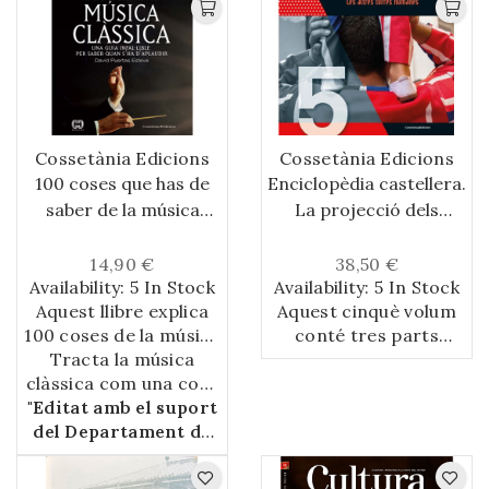
Cossetània Edicions
Cossetània Edicions
100 coses que has de
Enciclopèdia castellera.
saber de la música
La projecció dels
clàssica
castells. Les altres
torres humanes
14,90 €
38,50 €
Availability:
5 In Stock
Availability:
5 In Stock
Aquest llibre explica
Aquest cinquè volum
100 coses de la música
conté tres parts
clàssica des de fora i
Tracta la música
diferenciades. La
clàssica com una cosa
des de dintre, algunes
primera tracta de la
"Editat amb el suport
normal i ens recorda
que no us hauríeu
projecció del fet
imaginat mai i d’altres
del Departament de
que és vàlida per a
casteller, entesa com
tothom i que no cal
que segur que ja
Cultura de la
l’expansió d’un
ser-ne un expert per
sabeu. Parla de Bach,
Generalitat"
fenomen que en