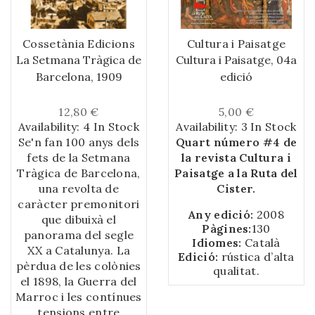
jueu de Tortosa va
escriure al segle X el
primer diccionari de la
Cossetània Edicions
Cultura i Paisatge
llengua hebrea. \n• Els
La Setmana Tràgica de
Cultura i Paisatge, 04a
terrenys que avui són
Barcelona, 1909
edició
la plaça de Catalunya
de Barcelona al segle
12,80 €
5,00 €
XII eren propietat
Availability:
4 In Stock
Availability:
3 In Stock
d’un jueu. \n• Un dels
Se'n fan 100 anys dels
Quart número #4 de
primers batlles
fets de la Setmana
la revista Cultura i
catalans de Lleida va
Tràgica de Barcelona,
Paisatge a la Ruta del
ser un jueu i va exercir
una revolta de
Cister.
el càrrec divuit anys.
caràcter premonitori
\n• Fins al segle XIII la
Any edició:
2008
que dibuixà el
ciutat de Girona era
Pàgines:
130
panorama del segle
anomenada «Mare
Idiomes:
Català
XX a Catalunya. La
d’Israel». \n• Als calls
Edició:
rústica d’alta
pèrdua de les colònies
de Barcelona i Girona
qualitat.
el 1898, la Guerra del
existien dues escoles
Marroc i les contínues
de càbala d’una gran
tensions entre