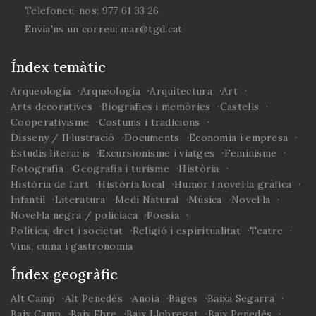
Telefoneu-nos:
977 61 33 26
Envia'ns un correu:
mar@tgd.cat
Índex temàtic
Arqueologia
Arqueologia
Arquitectura
Art
Arts decoratives
Biografies i memòries
Castells
Cooperativisme
Costums i tradicions
Disseny / Il·lustració
Documents
Economia i empresa
Estudis literaris
Excursionisme i viatges
Feminisme
Fotografia
Geografia i turisme
Història
Història de l'art
Història local
Humor i novel·la gràfica
Infantil
Literatura
Medi Natural
Música
Novel·la
Novel·la negra / policíaca
Poesia
Política, dret i societat
Religió i espiritualitat
Teatre
Vins, cuina i gastronomia
Índex geogràfic
Alt Camp
Alt Penedès
Anoia
Bages
Baixa Segarra
Baix Camp
Baix Ebre
Baix Llobregat
Baix Penedès