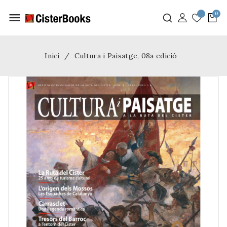
menu
Inici
Cultura i Paisatge, 08a edició