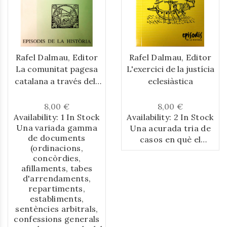
Rafel Dalmau, Editor
Rafel Dalmau, Editor
La comunitat pagesa
L'exercici de la justícia
catalana a través dels
eclesiàstica
documents (1349 -
1871)
8,00 €
8,00 €
Availability:
1 In Stock
Availability:
2 In Stock
Una variada gamma
Una acurada tria de
de documents
casos en què el
(ordinacions,
monestir de Poblet
concòrdies,
aplica la justícia
afillaments, tabes
criminal durant els
d'arrendaments,
segles XV al XVII
repartiments,
serveix a Gual per
establiments,
analitzar la pràctica
sentències arbitrals,
quotidiana de la
confessions generals