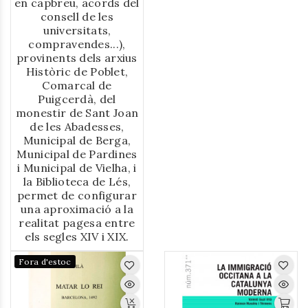
justícia civil i criminal,
en capbreu, acords del
consell de les
alta i baixa, exercida
universitats,
pels senyors feudals -
compravendes...),
en aquest cas,
provinents dels arxius
eclesiàstics- d'acord
Històric de Poblet,
amb les relacions
Comarcal de
socials de l'època.
Puigcerdà, del
monestir de Sant Joan
de les Abadesses,
Municipal de Berga,
Municipal de Pardines
i Municipal de Vielha, i
la Biblioteca de
Lés
,
permet de configurar
una aproximació a la
realitat pagesa entre
els segles XIV i XIX.
Fora d'estoc