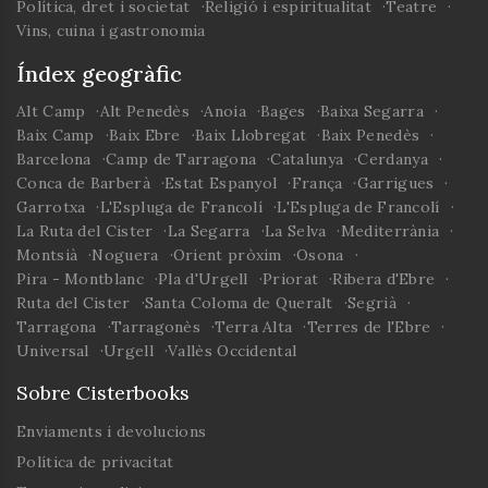
Política, dret i societat
Religió i espiritualitat
Teatre
Vins, cuina i gastronomia
Índex geogràfic
Alt Camp
Alt Penedès
Anoia
Bages
Baixa Segarra
Baix Camp
Baix Ebre
Baix Llobregat
Baix Penedès
Barcelona
Camp de Tarragona
Catalunya
Cerdanya
Conca de Barberà
Estat Espanyol
França
Garrigues
Garrotxa
L'Espluga de Francolí
L'Espluga de Francolí
La Ruta del Cister
La Segarra
La Selva
Mediterrània
Montsià
Noguera
Orient pròxim
Osona
Pira - Montblanc
Pla d'Urgell
Priorat
Ribera d'Ebre
Ruta del Cister
Santa Coloma de Queralt
Segrià
Tarragona
Tarragonès
Terra Alta
Terres de l'Ebre
Universal
Urgell
Vallès Occidental
Sobre Cisterbooks
Enviaments i devolucions
Política de privacitat