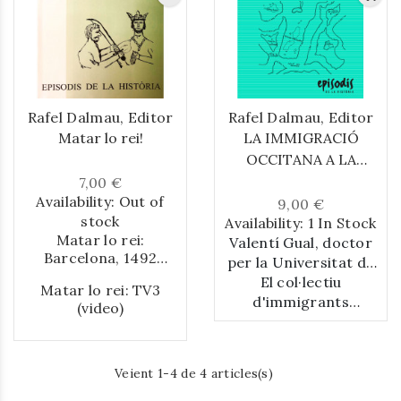
Rafel Dalmau, Editor
Rafel Dalmau, Editor
Matar lo rei!
LA IMMIGRACIÓ
OCCITANA A LA
CATALUNYA
7,00 €
Availability:
Out of
MODERNA
9,00 €
stock
Availability:
1 In Stock
Matar lo rei:
Valentí Gual, doctor
Barcelona, 1492
per la Universitat de
(Valentí Gual, 2004)
Barcelona i professor
El col·lectiu
Matar lo rei: TV3
presenta l’exposició
d'Història Moderna, i
d'immigrants
(video)
íntegra del fets
provinents de terres
Raimon Masdéu,
succeïts el 7 de
occitanes i franceses
doctor per la
desembre de 1492 a la
Universitat Autònoma
és un dels més
Ciutat de Barcelona,
Veient 1-4 de 4 articles(s)
de Barcelona, són
nombrosos que
l’atemptat frustrar en
Catalunya ha acollit
especialistes en