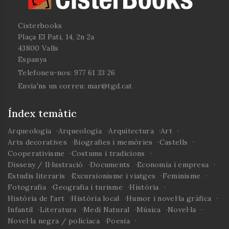
Cisterbooks
Plaça El Pati, 14, 2n 2a
43800 Valls
Espanya
Telefoneu-nos:
977 61 33 26
Envia'ns un correu:
mar@tgd.cat
Índex temàtic
Arqueologia
Arqueologia
Arquitectura
Art
Arts decoratives
Biografies i memòries
Castells
Cooperativisme
Costums i tradicions
Disseny / Il·lustració
Documents
Economia i empresa
Estudis literaris
Excursionisme i viatges
Feminisme
Fotografia
Geografia i turisme
Història
Història de l'art
Història local
Humor i novel·la gràfica
Infantil
Literatura
Medi Natural
Música
Novel·la
Novel·la negra / policíaca
Poesia